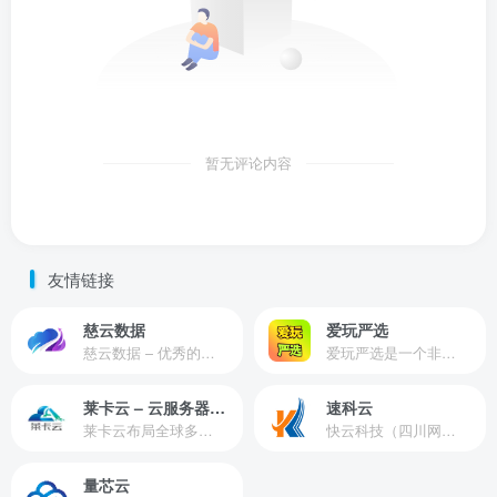
暂无评论内容
友情链接
慈云数据
爱玩严选
慈云数据 – 优秀的云服务器服务商，提供最具有性价比的产品。慈云数据是开发者必不可少的良心云
爱玩严选是一个非常有保障且性价比极高的虚拟商城，包括但不限于苹果证书、技术指导、会员充值等多种虚拟服务！
莱卡云 – 云服务器提供商
速科云
莱卡云布局全球多个地理区域。提供服务有：境外云服务器、国内云服务器、独立服务器、服务器托管、CDN、SSL证书、游戏服务器等业务。
快云科技（四川网联快云科技有限公司）成立于2021年，主营互联网业务平台服务提供商。公司专注为用户提供低价高性能云计算产品，致力于云计算应用的易用性开发，并引导云计算在国内普及
量芯云