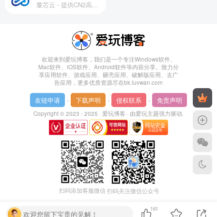
量芯云 - 提供CN2高速香港美国云服务器&专业高防服务器租用等云服务器供应商
欢迎来到爱玩博客，我们是一个专注Windows软件、
Mac软件、iOS软件、Android软件等内容分享。致力分
享应用软件、游戏应用、砸壳应用、破解版应用、去广
告应用，更多优质资源尽在bk.luvwan.com
友链申请
-
下载声明
-
侵权联系
-
免责声明
Copyright © 2023 - 2025 ·
爱玩博客
· 由
爱玩主题
强力驱动.
扫码添加客服微信
扫码关注微信公众号
161
欢迎您留下宝贵的见解！