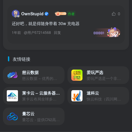
OwnStupid
0
作者
还好吧，就是得随身带着 30w 充电器
1年前
@
用户57214568
回复
00001
友情链接
慈云数据
爱玩严选
慈云数据 – 优秀的云服务器服务商，提供最具有性价比的产品。慈云数据是开发者必不可少的良心云
爱玩严选是一个非常有保障且性价比极高的虚拟商城，包括但不限于苹果证书、技术指导、会员充值等多种虚拟服务！
莱卡云 – 云服务器提供商
速科云
莱卡云布局全球多个地理区域。提供服务有：境外云服务器、国内云服务器、独立服务器、服务器托管、CDN、SSL证书、游戏服务器等业务。
快云科技（四川网联快云科技有限公司）成立于2021年，主营互联网业务平台服务提供商。公司专注为用户提供低价高性能云计算产品，致力于云计算应用的易用性开发，并引导云计算在国内普及
量芯云
量芯云 - 提供CN2高速香港美国云服务器&专业高防服务器租用等云服务器供应商