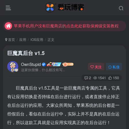
苹果手机用户没有巨魔商店的点击此处获取保姆级安装教程
未找到所需资源？欢迎提交您的需求，我们将尽快为您处理。
苹果手机用户没有巨魔商店的点击此处获取保姆级安装教程
首页
应用
iOS应用
正文
巨魔真后台 v1.5
OwnStupid
关注
私信
这家伙很懒，什么都没有写...
2
1541
150
巨魔真后台 v1.5工具是一款巨魔商店专属的工具，它具
扫码登录
有让应用切换是否持续在后台进行运行，或者直接停止掉正
使用
其它方式登录
或
注册
在后台运行的应用。大家众所周知，苹果系统的后台都是一
些假后台，看似在后台运行中，实际上并不是真的在后台运
行，所以这款工具就是让应用实现真正的在后台运行！