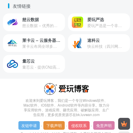
友情链接
慈云数据
爱玩严选
慈云数据 – 优秀的云服务器服务商，提供最具有性价比的产品。慈云数据是开发者必不可少的良心云
爱玩严选是一个非常有保障且性价比极高的虚拟商城，包括但不限于苹果证书、技术指导、会员充值等多种虚拟服务！
莱卡云 – 云服务器提供商
速科云
莱卡云布局全球多个地理区域。提供服务有：境外云服务器、国内云服务器、独立服务器、服务器托管、CDN、SSL证书、游戏服务器等业务。
快云科技（四川网联快云科技有限公司）成立于2021年，主营互联网业务平台服务提供商。公司专注为用户提供低价高性能云计算产品，致力于云计算应用的易用性开发，并引导云计算在国内普及
量芯云
量芯云 - 提供CN2高速香港美国云服务器&专业高防服务器租用等云服务器供应商
欢迎来到爱玩博客，我们是一个专注Windows软件、
Mac软件、iOS软件、Android软件等内容分享。致力分
享应用软件、游戏应用、砸壳应用、破解版应用、去广
告应用，更多优质资源尽在bk.luvwan.com
友链申请
-
下载声明
-
侵权联系
-
免责声明