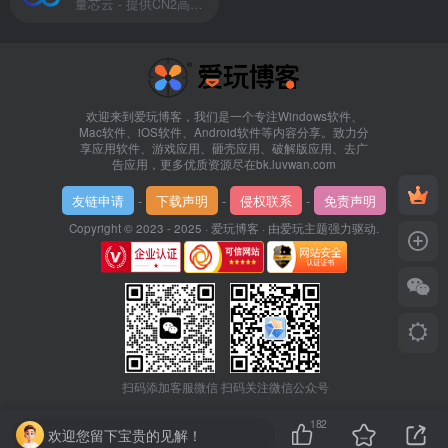
量芯云 - 提供CN2高速香港美国云服务器&专业高防服务器租用等云服务器供应商
欢迎来到爱玩博客，我们是一个专注Windows软件、
Mac软件、iOS软件、Android软件等内容分享。致力分
享应用软件、游戏应用、砸壳应用、破解版应用、去广
告应用，更多优质资源尽在bk.luvwan.com
友链申请
-
下载声明
-
侵权联系
-
免责声明
Copyright © 2023 - 2025 ·
爱玩博客
· 由
爱玩主题
强力驱动.
扫码添加客服微信
扫码关注微信公众号
182
欢迎您留下宝贵的见解！