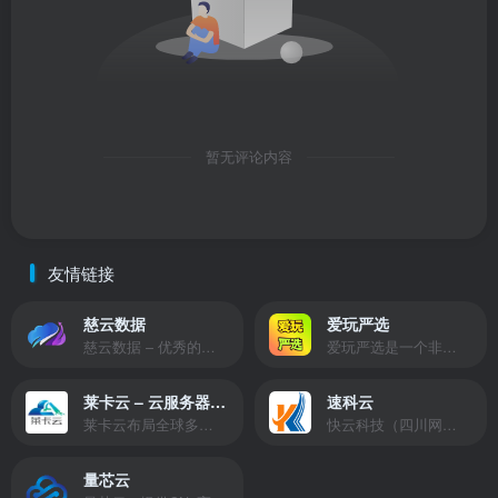
暂无评论内容
友情链接
慈云数据
爱玩严选
慈云数据 – 优秀的云服务器服务商，提供最具有性价比的产品。慈云数据是开发者必不可少的良心云
爱玩严选是一个非常有保障且性价比极高的虚拟商城，包括但不限于苹果证书、技术指导、会员充值等多种虚拟服务！
莱卡云 – 云服务器提供商
速科云
莱卡云布局全球多个地理区域。提供服务有：境外云服务器、国内云服务器、独立服务器、服务器托管、CDN、SSL证书、游戏服务器等业务。
快云科技（四川网联快云科技有限公司）成立于2021年，主营互联网业务平台服务提供商。公司专注为用户提供低价高性能云计算产品，致力于云计算应用的易用性开发，并引导云计算在国内普及
量芯云