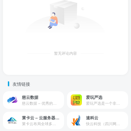
暂无评论内容
友情链接
慈云数据
爱玩严选
慈云数据 – 优秀的云服务器服务商，提供最具有性价比的产品。慈云数据是开发者必不可少的良心云
爱玩严选是一个非常有保障且性价比极高的虚拟商城，包括但不限于苹果证书、技术指导、会员充值等多种虚拟服务！
莱卡云 – 云服务器提供商
速科云
莱卡云布局全球多个地理区域。提供服务有：境外云服务器、国内云服务器、独立服务器、服务器托管、CDN、SSL证书、游戏服务器等业务。
快云科技（四川网联快云科技有限公司）成立于2021年，主营互联网业务平台服务提供商。公司专注为用户提供低价高性能云计算产品，致力于云计算应用的易用性开发，并引导云计算在国内普及