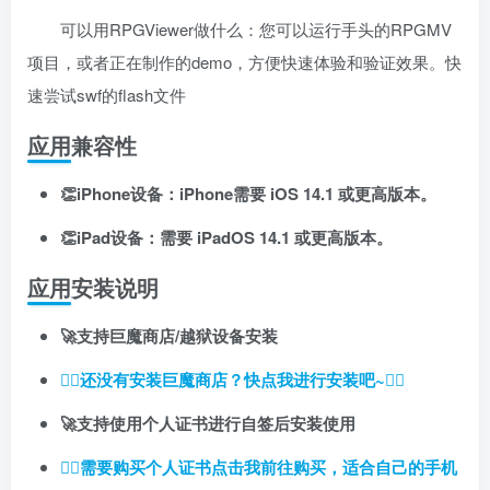
登录密码
可以用RPGViewer做什么：您可以运行手头的RPGMV
找回密码
记住登录
项目，或者正在制作的demo，方便快速体验和验证效果。快
速尝试swf的flash文件
登录
应用兼容性
社交账号登录
👏iPhone设备：iPhone需要 iOS 14.1 或更高版本。
👏iPad设备：需要 iPadOS 14.1 或更高版本。
使用社交账号登录即表示同意
用户协议
、
隐私声明
应用安装说明
🚀支持巨魔商店/越狱设备安装
👉🏼还没有安装巨魔商店？快点我进行安装吧~👈🏼
🚀支持使用个人证书进行自签后安装使用
👉🏼
需要购买个人证书点击我前往购买，适合自己的手机