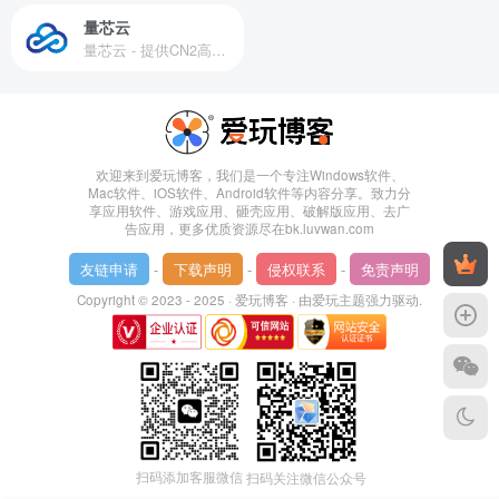
量芯云
量芯云 - 提供CN2高速香港美国云服务器&专业高防服务器租用等云服务器供应商
欢迎来到爱玩博客，我们是一个专注Windows软件、
Mac软件、iOS软件、Android软件等内容分享。致力分
享应用软件、游戏应用、砸壳应用、破解版应用、去广
告应用，更多优质资源尽在bk.luvwan.com
友链申请
-
下载声明
-
侵权联系
-
免责声明
Copyright © 2023 - 2025 ·
爱玩博客
· 由
爱玩主题
强力驱动.
扫码添加客服微信
扫码关注微信公众号