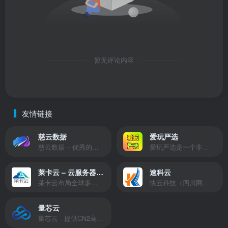
暂无评论内容
友情链接
慈云数据
爱玩严选
慈云数据 – 优秀的云服务器服务商，提供最具有性价比的产品。慈云数据是开发者必不可少的良心云
爱玩严选是一个非常有保障且性价比极高的虚拟商城，包括但不限于苹果证书、技术指导、会员充值等多种虚拟服务！
莱卡云 – 云服务器提供商
速科云
莱卡云布局全球多个地理区域。提供服务有：境外云服务器、国内云服务器、独立服务器、服务器托管、CDN、SSL证书、游戏服务器等业务。
快云科技（四川网联快云科技有限公司）成立于2021年，主营互联网业务平台服务提供商。公司专注为用户提供低价高性能云计算产品，致力于云计算应用的易用性开发，并引导云计算在国内普及
量芯云
量芯云 - 提供CN2高速香港美国云服务器&专业高防服务器租用等云服务器供应商