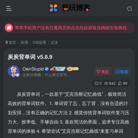
苹果手机用户没有巨魔商店的点击此处获取保姆级安装教程
未找到所需资源？欢迎提交您的需求，我们将尽快为您处理。
苹果手机用户没有巨魔商店的点击此处获取保姆级安装教程
首页
应用
iOS应用
正文
炭炭背单词 v5.8.9
OwnStupid
关注
私信
这家伙很懒，什么都没有写...
0
842
89
炭炭背单词，一款基于“艾宾浩斯记忆曲线”，极致简洁
登录
高效的背单词软件。1. 单词背了忘，忘了背，没有合适的计
划安排，没有正确的记忆方法 2. 感觉传统背单词软件复习压
没有账号？立即注册
力大、效率低、不够自由 3. 喜欢简洁的界面，追求专注高效
用户名或邮箱
背单词的体验 4. 希望尝试“艾宾浩斯记忆曲线”来复习单词