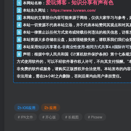
爱玩博客 - 知识分享有声有色
1
本网站名称：
2
本站永久网址：
https://www.luvwan.com/
3
本网站的文章部分内容可能来源于网络，仅供大家学习与参考，
4
本站一切资源不代表本站立场，并不代表本站赞同其观点和对其
5
本站一律禁止以任何方式发布或转载任何违法的相关信息，访客
6
本站资源大多存储在云盘，如发现链接失效，请联系我们我们会
7
本站采用
知识共享署名-非商业性使用-相同方式共享4.0国际许可
8
声明：根据中华人民共和国《计算机软件保护条例》第十七条规
方式使用软件的，可以不经软件著作权人许可，不向其支付报酬。”
非免费的软件或服务，请购买正版授权并合法使用。本站发布的内容
非法用途，需在24小时之内删除，否则后果均由用户承担责任。
iOS应用
应用
# IPA文件
# 开心版
# 长截图
# Picsew