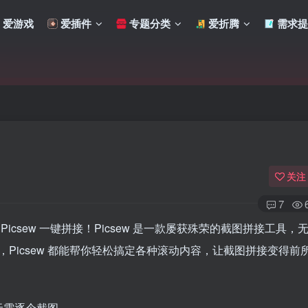
爱游戏
爱插件
专题分类
爱折腾
需求提
关注
7
简单，Picsew 一键拼接！Picsew 是一款屡获殊荣的截图拼接工具
Picsew 都能帮你轻松搞定各种滚动内容，让截图拼接变得前
扫码登录
使用
其它方式登录
或
注册
无需逐个截图。