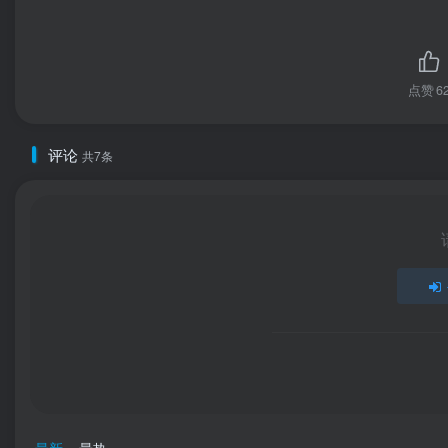
点赞
6
评论
共7条
最新
最热