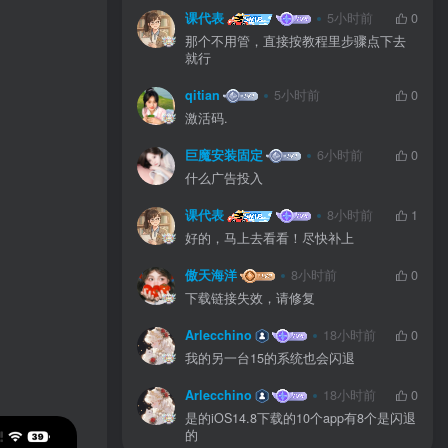
课代表
5小时前
0
那个不用管，直接按教程里步骤点下去
就行
qitian
5小时前
0
激活码.
巨魔安装固定
6小时前
0
什么广告投入
课代表
8小时前
1
好的，马上去看看！尽快补上
傲天海洋
8小时前
0
下载链接失效，请修复
Arlecchino
18小时前
0
我的另一台15的系统也会闪退
Arlecchino
18小时前
0
是的iOS14.8下载的10个app有8个是闪退
的