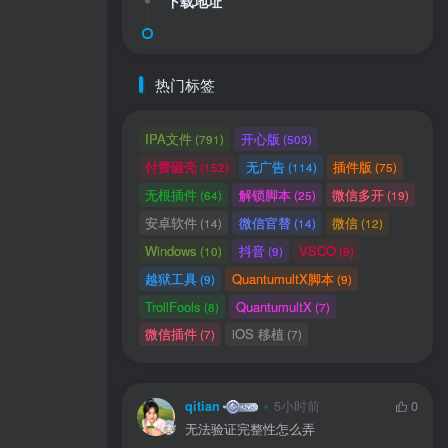
下载地址
热门标签
IPA文件
开心版
(791)
(503)
付费砸壳
无广告
插件版
(152)
(114)
(75)
无根插件
解锁脚本
微信多开
(64)
(25)
(19)
安卓软件
微信官替
微信
(14)
(14)
(12)
Windows
抖音
VSCO
(10)
(9)
(9)
用户协议
、
隐私声明
越狱工具
QuantumultX脚本
(9)
(9)
TrollFools
QuantumultX
(8)
(7)
微信插件
iOS 移植
(7)
(7)
qitian
5小时前
0
无法验证完整性怎么弄