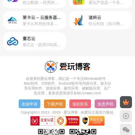
慈云数据 – 优秀的云服务器服务商，提供最具有性价比的产品。慈云数据是开发者必不可少的良心云
爱玩严选是一个非常有保障且性价比极高的虚拟商城，包括但不限于苹果证书、技术指导、会员充值等多种虚拟服务！
莱卡云 – 云服务器提供商
速科云
莱卡云布局全球多个地理区域。提供服务有：境外云服务器、国内云服务器、独立服务器、服务器托管、CDN、SSL证书、游戏服务器等业务。
快云科技（四川网联快云科技有限公司）成立于2021年，主营互联网业务平台服务提供商。公司专注为用户提供低价高性能云计算产品，致力于云计算应用的易用性开发，并引导云计算在国内普及
量芯云
量芯云 - 提供CN2高速香港美国云服务器&专业高防服务器租用等云服务器供应商
欢迎来到爱玩博客，我们是一个专注Windows软件、
Mac软件、iOS软件、Android软件等内容分享。致力分
享应用软件、游戏应用、砸壳应用、破解版应用、去广
告应用，更多优质资源尽在bk.luvwan.com
友链申请
-
下载声明
-
侵权联系
-
免责声明
Copyright © 2023 - 2025 ·
爱玩博客
· 由
爱玩主题
强力驱动.