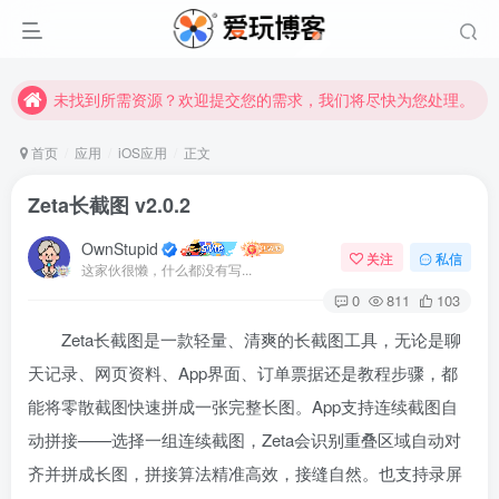
未找到所需资源？欢迎提交您的需求，我们将尽快为您处理。
苹果手机用户没有巨魔商店的点击此处获取保姆级安装教程
未找到所需资源？欢迎提交您的需求，我们将尽快为您处理。
苹果手机用户没有巨魔商店的点击此处获取保姆级安装教程
首页
应用
iOS应用
正文
Zeta长截图 v2.0.2
OwnStupid
关注
私信
这家伙很懒，什么都没有写...
0
811
103
Zeta长截图是一款轻量、清爽的长截图工具，无论是聊
扫码登录
天记录、网页资料、App界面、订单票据还是教程步骤，都
使用
其它方式登录
或
注册
能将零散截图快速拼成一张完整长图
。App支持连续截图自
动拼接——选择一组连续截图，Zeta会识别重叠区域自动对
齐并拼成长图，拼接算法精准高效，接缝自然
。也支持录屏