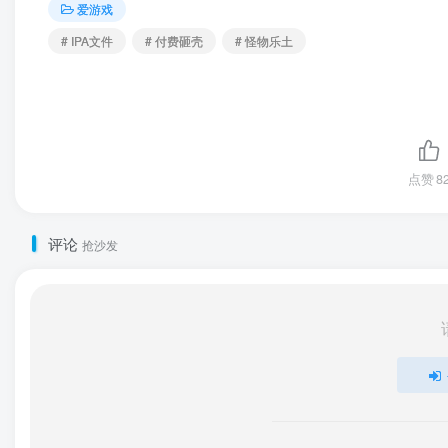
爱游戏
# IPA文件
# 付费砸壳
# 怪物乐土
点赞
8
评论
抢沙发