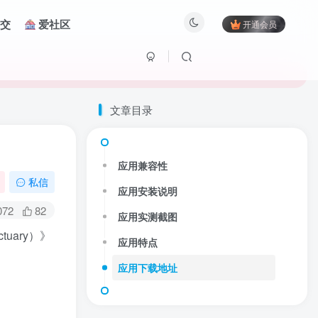
交
爱社区
开通会员
文章目录
应用兼容性
私信
应用安装说明
072
82
应用实测截图
uary）》
应用特点
应用下载地址