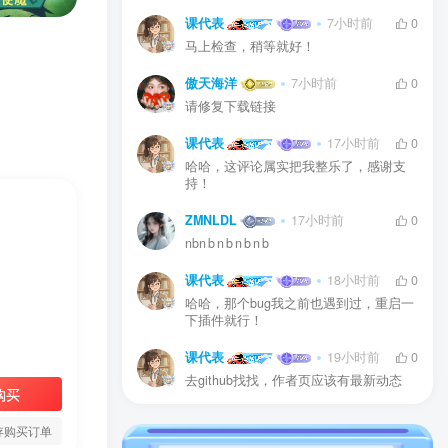
课代表
7小时前
0
马上检查，稍等就好！
傲天海洋
7小时前
0
请修复下载链接
课代表
17小时前
0
哈哈，这评论属实把我整乐了，感谢支
持！
ZMNLDL
17小时前
0
nbn b n b n b n b
课代表
18小时前
0
哈哈，那个bug我之前也遇到过，重启一
下插件就行！
课代表
19小时前
0
去github找找，作者页应该有最新动态
购买
存购买订单