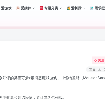
爱游戏
爱插件
专题分类
爱折腾
需求提
关注
0
1
好评的类宝可梦x银河恶魔城游戏，《怪物圣所（Monster Sanct
扫码登录
界中收集和训练怪物，并让其为你作战。
使用
其它方式登录
或
注册