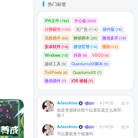
热门标签
IPA文件
开心版
(792)
(503)
付费砸壳
无广告
插件版
(152)
(114)
(76)
无根插件
解锁脚本
微信多开
(65)
(25)
(19)
安卓软件
微信官替
微信
(14)
(14)
(12)
Windows
抖音
VSCO
(10)
(9)
(9)
越狱工具
QuantumultX脚本
(9)
(9)
TrollFools
QuantumultX
(8)
(7)
微信插件
iOS 移植
户协议
、
隐私声明
(7)
(7)
Arlecchino
4小时前
0
就是资源路径那个位置应该怎么填写
呢？
Arlecchino
6小时前
0
可以重新发个链接吗