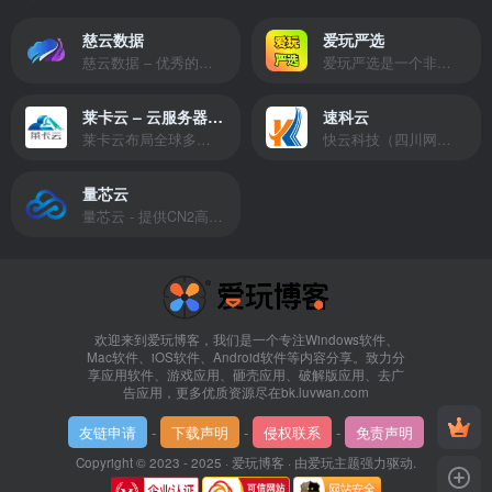
慈云数据
爱玩严选
慈云数据 – 优秀的云服务器服务商，提供最具有性价比的产品。慈云数据是开发者必不可少的良心云
爱玩严选是一个非常有保障且性价比极高的虚拟商城，包括但不限于苹果证书、技术指导、会员充值等多种虚拟服务！
莱卡云 – 云服务器提供商
速科云
莱卡云布局全球多个地理区域。提供服务有：境外云服务器、国内云服务器、独立服务器、服务器托管、CDN、SSL证书、游戏服务器等业务。
快云科技（四川网联快云科技有限公司）成立于2021年，主营互联网业务平台服务提供商。公司专注为用户提供低价高性能云计算产品，致力于云计算应用的易用性开发，并引导云计算在国内普及
量芯云
量芯云 - 提供CN2高速香港美国云服务器&专业高防服务器租用等云服务器供应商
欢迎来到爱玩博客，我们是一个专注Windows软件、
Mac软件、iOS软件、Android软件等内容分享。致力分
享应用软件、游戏应用、砸壳应用、破解版应用、去广
告应用，更多优质资源尽在bk.luvwan.com
友链申请
-
下载声明
-
侵权联系
-
免责声明
Copyright © 2023 - 2025 ·
爱玩博客
· 由
爱玩主题
强力驱动.