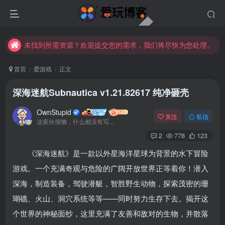
未找到所需资源？欢迎提交您的需求，我们将尽快为您处理。
苹果手机用户没有巨魔商店的点击此处获取保姆级安装教程
未找到所需资源？欢迎提交您的需求，我们将尽快为您处理。
苹果手机用户没有巨魔商店的点击此处获取保姆级安装教程
首页
爱游戏
正文
深海迷航Subnautica v1.21.82617 纯净砸壳
OwnStupid
关注
私信
这家伙很懒，什么都没有写...
2
778
123
《深海迷航》是一款以外星海洋星球为背景的水下冒险
登录
游戏。一个充满奇观与危险的广阔开放世界正等着你！潜入
深海，制造装备，驾驶潜艇，智胜野生动物，探索茂密的珊
没有账号？立即注册
瑚礁、火山、洞穴系统等等——同时努力生存下去。揭开这
用户名或邮箱
个世界的神秘面纱，这里充满了友善和敌对的生物，并散落