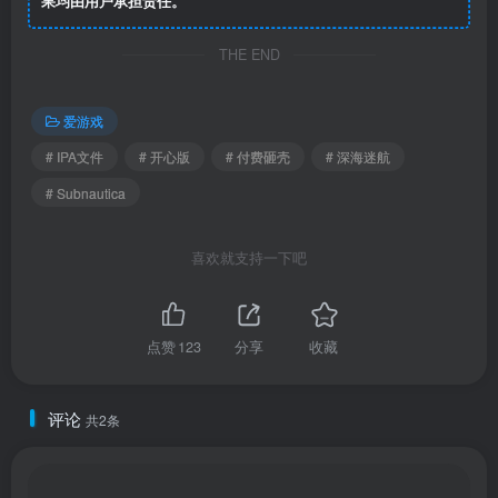
果均由用户承担责任。
THE END
爱游戏
# IPA文件
# 开心版
# 付费砸壳
# 深海迷航
# Subnautica
喜欢就支持一下吧
点赞
123
分享
收藏
评论
共2条