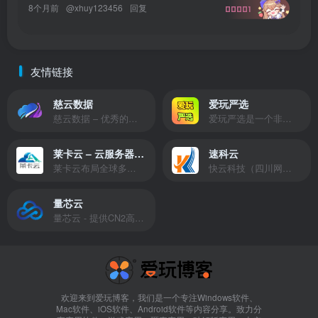
8个月前
@
xhuy123456
回复
00001
友情链接
慈云数据
爱玩严选
慈云数据 – 优秀的云服务器服务商，提供最具有性价比的产品。慈云数据是开发者必不可少的良心云
爱玩严选是一个非常有保障且性价比极高的虚拟商城，包括但不限于苹果证书、技术指导、会员充值等多种虚拟服务！
莱卡云 – 云服务器提供商
速科云
莱卡云布局全球多个地理区域。提供服务有：境外云服务器、国内云服务器、独立服务器、服务器托管、CDN、SSL证书、游戏服务器等业务。
快云科技（四川网联快云科技有限公司）成立于2021年，主营互联网业务平台服务提供商。公司专注为用户提供低价高性能云计算产品，致力于云计算应用的易用性开发，并引导云计算在国内普及
量芯云
量芯云 - 提供CN2高速香港美国云服务器&专业高防服务器租用等云服务器供应商
欢迎来到爱玩博客，我们是一个专注Windows软件、
Mac软件、iOS软件、Android软件等内容分享。致力分