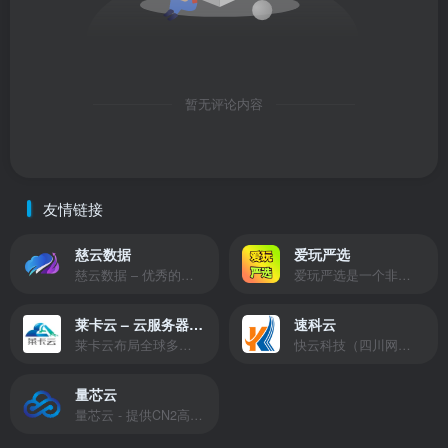
暂无评论内容
友情链接
慈云数据
爱玩严选
慈云数据 – 优秀的云服务器服务商，提供最具有性价比的产品。慈云数据是开发者必不可少的良心云
爱玩严选是一个非常有保障且性价比极高的虚拟商城，包括但不限于苹果证书、技术指导、会员充值等多种虚拟服务！
莱卡云 – 云服务器提供商
速科云
莱卡云布局全球多个地理区域。提供服务有：境外云服务器、国内云服务器、独立服务器、服务器托管、CDN、SSL证书、游戏服务器等业务。
快云科技（四川网联快云科技有限公司）成立于2021年，主营互联网业务平台服务提供商。公司专注为用户提供低价高性能云计算产品，致力于云计算应用的易用性开发，并引导云计算在国内普及
量芯云
量芯云 - 提供CN2高速香港美国云服务器&专业高防服务器租用等云服务器供应商