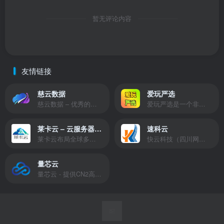
暂无评论内容
友情链接
慈云数据
爱玩严选
慈云数据 – 优秀的云服务器服务商，提供最具有性价比的产品。慈云数据是开发者必不可少的良心云
爱玩严选是一个非常有保障且性价比极高的虚拟商城，包括但不限于苹果证书、技术指导、会员充值等多种虚拟服务！
莱卡云 – 云服务器提供商
速科云
莱卡云布局全球多个地理区域。提供服务有：境外云服务器、国内云服务器、独立服务器、服务器托管、CDN、SSL证书、游戏服务器等业务。
快云科技（四川网联快云科技有限公司）成立于2021年，主营互联网业务平台服务提供商。公司专注为用户提供低价高性能云计算产品，致力于云计算应用的易用性开发，并引导云计算在国内普及
量芯云
量芯云 - 提供CN2高速香港美国云服务器&专业高防服务器租用等云服务器供应商