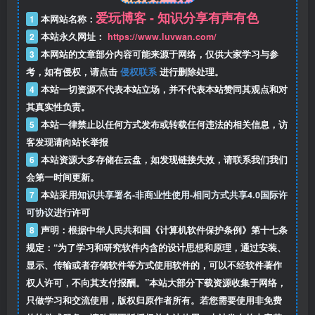
爱玩博客 - 知识分享有声有色
1
本网站名称：
2
本站永久网址：
https://www.luvwan.com/
3
本网站的文章部分内容可能来源于网络，仅供大家学习与参
考，如有侵权，请点击
侵权联系
进行删除处理。
4
本站一切资源不代表本站立场，并不代表本站赞同其观点和对
其真实性负责。
5
本站一律禁止以任何方式发布或转载任何违法的相关信息，访
客发现请向站长举报
6
本站资源大多存储在云盘，如发现链接失效，请联系我们我们
会第一时间更新。
7
本站采用
知识共享署名-非商业性使用-相同方式共享4.0国际许
可协议
进行许可
8
声明：根据中华人民共和国《计算机软件保护条例》第十七条
规定：“为了学习和研究软件内含的设计思想和原理，通过安装、
显示、传输或者存储软件等方式使用软件的，可以不经软件著作
权人许可，不向其支付报酬。”本站大部分下载资源收集于网络，
只做学习和交流使用，版权归原作者所有。若您需要使用非免费