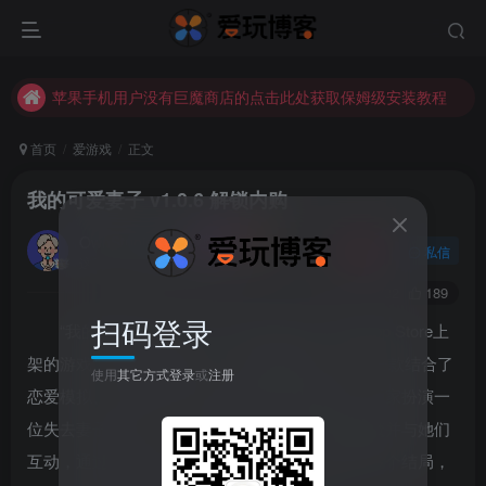
未找到所需资源？欢迎提交您的需求，我们将尽快为您处理。
苹果手机用户没有巨魔商店的点击此处获取保姆级安装教程
未找到所需资源？欢迎提交您的需求，我们将尽快为您处理。
苹果手机用户没有巨魔商店的点击此处获取保姆级安装教程
首页
爱游戏
正文
我的可爱妻子 v1.0.6 解锁内购
OwnStupid
关注
私信
这家伙很懒，什么都没有写...
0
732
189
扫码登录
“我的可爱妻子” (My Lovely Wife) 是一款在App Store上
架的游戏，我的可爱妻子 v1.0.6 解锁内购，这是一款结合了
使用
其它方式登录
或
注册
恋爱模拟、管理和炼金术元素的模拟养成游戏。玩家扮演一
位失去妻子的男人，为了复活妻子，需要召唤魅魔并与她们
互动，通过献祭她们来为妻子创造容器。游戏有多个结局，