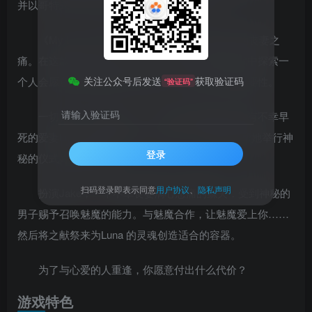
并以哥特式奇幻美术风格和原创配乐为特色
《My Lovely Wife》诉说主角Jake 突如其来的丧妻之
痛。在这款融合了恋爱、管理、炼金术模拟的游戏中探索一
关注公众号后发送
获取验证码
个人会愿意为爱牺牲到何种程度，与走出悲伤的重要性。
“验证码”
请输入验证码
一切都从一封信开始，一封写有熟悉笔迹并带有不幸早
死的爱妻Luna 所签名的信件。在信中，她要求你帮她举行神
登录
秘的仪式好让她复活。
扫码登录即表示同意
用户协议
、
隐私声明
扮演Jake，一个不幸丧妻满心悲痛的鳏夫，受到神秘的
男子赐予召唤魅魔的能力。与魅魔合作，让魅魔爱上你……
然后将之献祭来为Luna 的灵魂创造适合的容器。
为了与心爱的人重逢，你愿意付出什么代价？
游戏特色