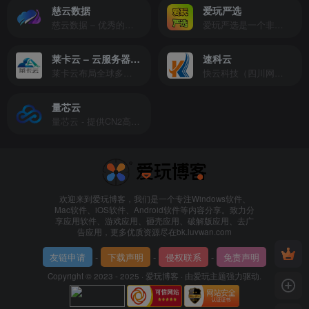
慈云数据
爱玩严选
慈云数据 – 优秀的云服务器服务商，提供最具有性价比的产品。慈云数据是开发者必不可少的良心云
爱玩严选是一个非常有保障且性价比极高的虚拟商城，包括但不限于苹果证书、技术指导、会员充值等多种虚拟服务！
莱卡云 – 云服务器提供商
速科云
莱卡云布局全球多个地理区域。提供服务有：境外云服务器、国内云服务器、独立服务器、服务器托管、CDN、SSL证书、游戏服务器等业务。
快云科技（四川网联快云科技有限公司）成立于2021年，主营互联网业务平台服务提供商。公司专注为用户提供低价高性能云计算产品，致力于云计算应用的易用性开发，并引导云计算在国内普及
量芯云
量芯云 - 提供CN2高速香港美国云服务器&专业高防服务器租用等云服务器供应商
欢迎来到爱玩博客，我们是一个专注Windows软件、
Mac软件、iOS软件、Android软件等内容分享。致力分
享应用软件、游戏应用、砸壳应用、破解版应用、去广
告应用，更多优质资源尽在bk.luvwan.com
友链申请
-
下载声明
-
侵权联系
-
免责声明
Copyright © 2023 - 2025 ·
爱玩博客
· 由
爱玩主题
强力驱动.