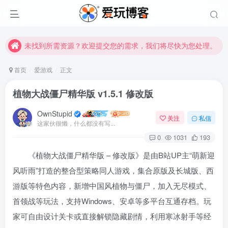
未找到所需资源？欢迎提交您的需求，我们将尽快为您处理。
苹果手机用户没有巨魔商店的点击此处获取保姆级安装教程
未找到所需资源？欢迎提交您的需求，我们将尽快为您处理。
苹果手机用户没有巨魔商店的点击此处获取保姆级安装教程
首页
爱游戏
正文
植物大战僵尸精华版 v1.5.1 修改版
OwnStupid
关注
私信
这家伙很懒，什么都没有写...
0
1031
193
《植物大战僵尸精华版 – 修改版》是由B站UP主“萌新迎
登录
风听雨”打造的整合型策略同人游戏，集合原版及长城版、西
游版等特色内容，新增中国风植物与僵尸，加入无尽模式、
没有账号？立即注册
首领战等玩法，支持Windows、安卓等多平台互通存档。玩
用户名或邮箱
家可自由设计关卡或直接解锁隐藏剧情，利用寒冰射手等经