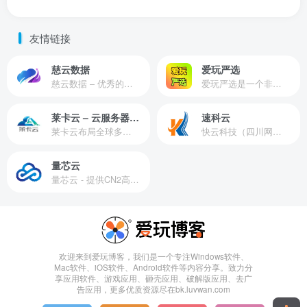
友情链接
慈云数据
爱玩严选
慈云数据 – 优秀的云服务器服务商，提供最具有性价比的产品。慈云数据是开发者必不可少的良心云
爱玩严选是一个非常有保障且性价比极高的虚拟商城，包括但不限于苹果证书、技术指导、会员充值等多种虚拟服务！
莱卡云 – 云服务器提供商
速科云
莱卡云布局全球多个地理区域。提供服务有：境外云服务器、国内云服务器、独立服务器、服务器托管、CDN、SSL证书、游戏服务器等业务。
快云科技（四川网联快云科技有限公司）成立于2021年，主营互联网业务平台服务提供商。公司专注为用户提供低价高性能云计算产品，致力于云计算应用的易用性开发，并引导云计算在国内普及
量芯云
量芯云 - 提供CN2高速香港美国云服务器&专业高防服务器租用等云服务器供应商
欢迎来到爱玩博客，我们是一个专注Windows软件、
Mac软件、iOS软件、Android软件等内容分享。致力分
享应用软件、游戏应用、砸壳应用、破解版应用、去广
告应用，更多优质资源尽在bk.luvwan.com