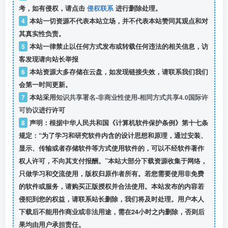
考，如有侵权，请点击
侵权联系
进行删除处理。
4
本站一切资源不代表本站立场，并不代表本站赞同其观点和对
其真实性负责。
5
本站一律禁止以任何方式发布或转载任何违法的相关信息，访
客发现请向站长举报
6
本站资源大多存储在云盘，如发现链接失效，请联系我们我们
会第一时间更新。
7
本站采用
知识共享署名-非商业性使用-相同方式共享4.0国际许
可协议
进行许可
8
声明：根据中华人民共和国《计算机软件保护条例》第十七条
规定：“为了学习和研究软件内含的设计思想和原理，通过安装、
显示、传输或者存储软件等方式使用软件的，可以不经软件著作
权人许可，不向其支付报酬。”本站大部分下载资源收集于网络，
只做学习和交流使用，版权归原作者所有。若您需要使用非免费
的软件或服务，请购买正版授权并合法使用。本站发布的内容若
侵犯到您的权益，请联系站长删除，我们将及时处理。用户本人
下载后不能用作商业或非法用途，需在24小时之内删除，否则后
果均由用户承担责任。