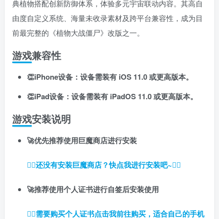
典植物搭配创新防御体系，体验多元宇宙联动内容。其高自
登录密码
由度自定义系统、海量未收录素材及跨平台兼容性，成为目
找回密码
记住登录
前最完整的《植物大战僵尸》改版之一。
登录
游戏兼容性
社交账号登录
👏iPhone设备：设备需装有 iOS 11.0 或更高版本。
👏iPad设备：设备需装有 iPadOS 11.0 或更高版本。
使用社交账号登录即表示同意
用户协议
、
隐私声明
游戏安装说明
🚀优先推荐使用巨魔商店进行安装
👉🏼还没有安装巨魔商店？快点我进行安装吧~👈🏼
🚀推荐使用个人证书进行自签后安装使用
👉🏼
需要购买个人证书点击我前往购买，适合自己的手机