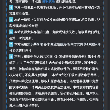
考，如有侵权，请点击
侵权联系
进行删除处理。
4
本站一切资源不代表本站立场，并不代表本站赞同其观点和对
其真实性负责。
5
本站一律禁止以任何方式发布或转载任何违法的相关信息，访
客发现请向站长举报
6
本站资源大多存储在云盘，如发现链接失效，请联系我们我们
会第一时间更新。
7
本站采用
知识共享署名-非商业性使用-相同方式共享4.0国际许
可协议
进行许可
8
声明：根据中华人民共和国《计算机软件保护条例》第十七条
规定：“为了学习和研究软件内含的设计思想和原理，通过安装、
显示、传输或者存储软件等方式使用软件的，可以不经软件著作
权人许可，不向其支付报酬。”本站大部分下载资源收集于网络，
只做学习和交流使用，版权归原作者所有。若您需要使用非免费
的软件或服务，请购买正版授权并合法使用。本站发布的内容若
侵犯到您的权益，请联系站长删除，我们将及时处理。用户本人
下载后不能用作商业或非法用途，需在24小时之内删除，否则后
果均由用户承担责任。