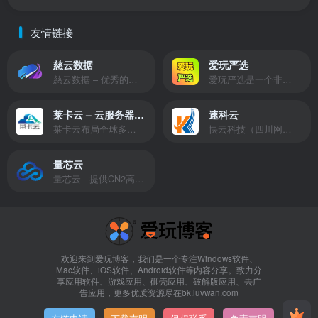
友情链接
慈云数据
爱玩严选
慈云数据 – 优秀的云服务器服务商，提供最具有性价比的产品。慈云数据是开发者必不可少的良心云
爱玩严选是一个非常有保障且性价比极高的虚拟商城，包括但不限于苹果证书、技术指导、会员充值等多种虚拟服务！
莱卡云 – 云服务器提供商
速科云
莱卡云布局全球多个地理区域。提供服务有：境外云服务器、国内云服务器、独立服务器、服务器托管、CDN、SSL证书、游戏服务器等业务。
快云科技（四川网联快云科技有限公司）成立于2021年，主营互联网业务平台服务提供商。公司专注为用户提供低价高性能云计算产品，致力于云计算应用的易用性开发，并引导云计算在国内普及
量芯云
量芯云 - 提供CN2高速香港美国云服务器&专业高防服务器租用等云服务器供应商
欢迎来到爱玩博客，我们是一个专注Windows软件、
Mac软件、iOS软件、Android软件等内容分享。致力分
享应用软件、游戏应用、砸壳应用、破解版应用、去广
告应用，更多优质资源尽在bk.luvwan.com