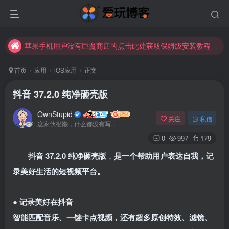
苹果手机用户没有巨魔商店的点击此处获取保姆级安装教程
未找到所需资源？欢迎提交您的需求，我们将尽快为您处理。
苹果手机用户没有巨魔商店的点击此处获取保姆级安装教程
首页
应用
iOS应用
正文
抖音 37.2.0 纯净砸壳版
OwnStupid
关注
私信
这家伙很懒，什么都没有写...
0
997
179
抖音 37.2.0 纯净砸壳版
，
是一个帮助用户表达自我，记
登录
录美好生活的短视频平台。
没有账号？立即注册
● 记录美好在抖音
用户名或邮箱
智能匹配音乐、一键卡点视频，还有超多原创特效、滤镜、