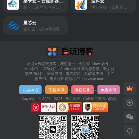
莱卡云 – 云服务器提供商
速科云
莱卡云布局全球多个地理区域。提供服务有：境外云服务器、国内云服务器、独立服务器、服务器托管、CDN、SSL证书、游戏服务器等业务。
快云科技（四川网联快云科技有限公司）成立于2021年，主营互联网业务平台服务提供商。公司专注为用户提供低价高性能云计算产品，致力于云计算应用的易用性开发，并引导云计算在国内普及
量芯云
量芯云 - 提供CN2高速香港美国云服务器&专业高防服务器租用等云服务器供应商
欢迎来到爱玩博客，我们是一个专注Windows软件、
Mac软件、iOS软件、Android软件等内容分享。致力分
享应用软件、游戏应用、砸壳应用、破解版应用、去广
告应用，更多优质资源尽在bk.luvwan.com
友链申请
-
下载声明
-
侵权联系
-
免责声明
Copyright © 2023 - 2025 ·
爱玩博客
· 由
爱玩主题
强力驱动.