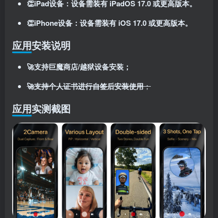
👏iPad设备：设备需装有 iPadOS 17.0 或更高版本。
登录密码
👏iPhone设备：设备需装有 iOS 17.0 或更高版本。
找回密码
记住登录
应用安装说明
登录
🚀支持巨魔商店/越狱设备安装；
社交账号登录
🚀支持个人证书进行自签后安装使用
；
应用实测截图
使用社交账号登录即表示同意
用户协议
、
隐私声明