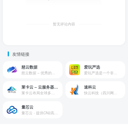
暂无评论内容
友情链接
慈云数据
爱玩严选
慈云数据 – 优秀的云服务器服务商，提供最具有性价比的产品。慈云数据是开发者必不可少的良心云
爱玩严选是一个非常有保障且性价比极高的虚拟商城，包括但不限于苹果证书、技术指导、会员充值等多种虚拟服务！
莱卡云 – 云服务器提供商
速科云
莱卡云布局全球多个地理区域。提供服务有：境外云服务器、国内云服务器、独立服务器、服务器托管、CDN、SSL证书、游戏服务器等业务。
快云科技（四川网联快云科技有限公司）成立于2021年，主营互联网业务平台服务提供商。公司专注为用户提供低价高性能云计算产品，致力于云计算应用的易用性开发，并引导云计算在国内普及
量芯云
量芯云 - 提供CN2高速香港美国云服务器&专业高防服务器租用等云服务器供应商