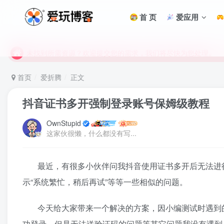
首 页
爱应用
未找到所需资源？欢迎提交您的需求，我们将尽快为您处理。
苹果手机用户没有巨魔商店的点击此处获取保姆级安装教程
未找到所需资源？欢迎提交您的需求，我们将尽快为您处理。
苹果手机用户没有巨魔商店的点击此处获取保姆级安装教程
首页
爱折腾
正文
抖音证书多开强制登录账号保姆级教程
OwnStupid
这家伙很懒，什么都没有写...
最近，有很多小伙伴问我抖音使用证书多开后无法进行
示“系统繁忙，稍后再试”等等一些相似的问题。
今天给大家带来一个解决的方案，因小编测试时遇到的
功登录，但是无法送验证码的问题等其它问题我没有遇到