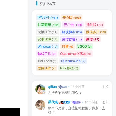
热门标签
IPA文件
开心版
(791)
(503)
付费砸壳
无广告
插件版
(152)
(114)
(75)
无根插件
解锁脚本
微信多开
(64)
(25)
(19)
安卓软件
微信官替
微信
(14)
(14)
(12)
Windows
抖音
VSCO
(10)
(9)
(9)
送
获取验证码
“验证码”
越狱工具
QuantumultX脚本
(9)
(9)
TrollFools
QuantumultX
(8)
(7)
微信插件
iOS 移植
(7)
(7)
录
qitian
14小时前
0
用户协议
、
隐私声明
无法验证完整性怎么弄
课代表
14小时前
0
那个不用管，直接按教程里步骤点下去
就行