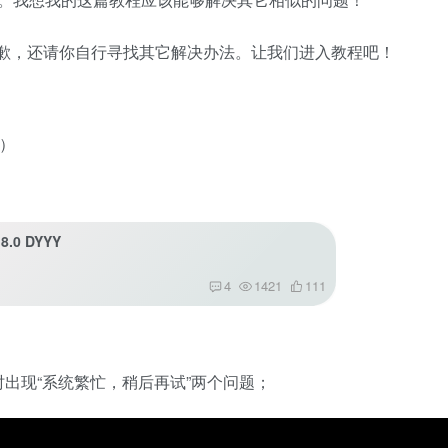
歉，还请你自行寻找其它解决办法。让我们进入教程吧！
了）
关注公众号后发
8.0 DYYY
请输入验证码
4
1421
111
登
扫码登录即表示同意
时出现“系统繁忙，稍后再试”两个问题；