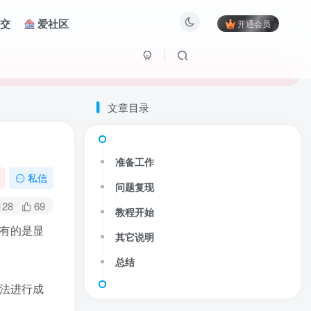
交
爱社区
开通会员
文章目录
准备工作
私信
问题复现
128
69
教程开始
还有的是显
其它说明
总结
无法进行成