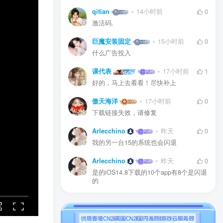
qitian
14小时前
0
激活码.
巨魔安装固定
15小时前
0
什么广告投入
课代表
17小时前
1
好的，马上去看看！尽快补上
傲天海洋
17小时前
0
下载链接失效，请修复
Arlecchino
昨天
0
我的另一台15的系统也会闪退
Arlecchino
昨天
0
是的iOS14.8下载的10个app有8个是闪退
的