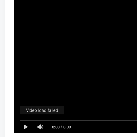
Video load failed
0:00
/
0:00