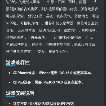
达256丈的无缝大世界——中原、江南、西域、南疆……从
熙熙攘攘的古城街区，到人迹罕至的雪山秘境，所有场景皆
可自由探索。 活的江湖：昼夜、真实天气、万物动态（可破
坏环境、可拾取万物）。世界不仅仅是背景，更是可交互的
阶段。 无束缚体验：轻功飞跃山河，踏波而行，攀爬峭壁。
你的武侠梦，不再受束缚。 （我们的核心是创造一个‘无
界’的武侠世界。在这里，地图没有空气墙，探索没有读条，
整个世界是连贯、可交互、充满生机的）
游戏兼容性
👏iPhone设备：iPhone需要 iOS 16.0 或更高版本。
👏iPad设备：需要 iPadOS 16.0 或更高版本。
游戏安装说明
🚀支持使用巨魔商店/越狱设备进行安装