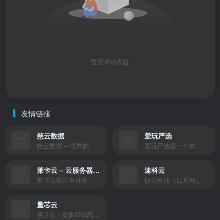
暂无评论内容
友情链接
慈云数据
爱玩严选
慈云数据 – 优秀的云服务器服务商，提供最具有性价比的产品。慈云数据是开发者必不可少的良心云
爱玩严选是一个非常有保障且性价比极高的虚拟商城，包括但不限于苹果证书、技术指导、会员充值等多种虚拟服务！
莱卡云 – 云服务器提供商
速科云
莱卡云布局全球多个地理区域。提供服务有：境外云服务器、国内云服务器、独立服务器、服务器托管、CDN、SSL证书、游戏服务器等业务。
快云科技（四川网联快云科技有限公司）成立于2021年，主营互联网业务平台服务提供商。公司专注为用户提供低价高性能云计算产品，致力于云计算应用的易用性开发，并引导云计算在国内普及
量芯云
量芯云 - 提供CN2高速香港美国云服务器&专业高防服务器租用等云服务器供应商