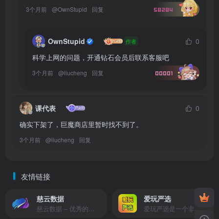
3个月前
@
OwnStupid
回复
58284
OwnStupid
0
作者
科学上网的问题，开通钻石会员后联系客服吧
3个月前
@
liucheng
回复
00001
课代表
0
确实下架了，巨魔商店里暂时找不到了。
3个月前
@
liucheng
回复
友情链接
慈云数据
爱玩严选
慈云数据 – 优秀的云服务器服务商，提供最具有性价比的产品。慈云数据是开发者必不可少的良心云
爱玩严选是一个非常有保障且性价比极高的虚拟商城，包括但不限于苹果证书、技术指导、会员充值等多种虚拟服务！