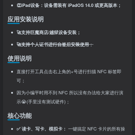
👏iPad设备：设备需装有 iPadOS
14
.0 或更高版本；
应用安装说明
🚀支持巨魔商店/越狱设备安装；
关注公众号后发送
获取验证码
“验证码”
🚀支持个人证书进行自签后安装使用
；
请输入验证码
使用说明
登录
直接打开工具点击右上角的+号进行扫描 NFC 标签即
可；
扫码登录即表示同意
用户协议
、
隐私声明
因为小编平时用不到 NFC 所以没有办法给大家进行演
示😭(手里没有测试硬件)；
核心功能
✅
读卡、写卡、模拟卡：
一键搞定 NFC 卡片的所有操