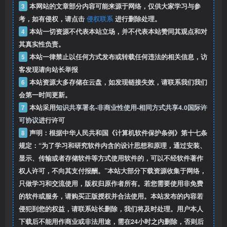
3
本网站的文章部分内容可能来源于网络，仅供大家学习与参
考，如有侵权，请点击
侵权联系
进行删除处理。
4
本站一切资源不代表本站立场，并不代表本站赞同其观点和对
其真实性负责。
5
本站一律禁止以任何方式发布或转载任何违法的相关信息，访
客发现请向站长举报
6
本站资源大多存储在云盘，如发现链接失效，请联系我们我们
会第一时间更新。
7
本站采用
知识共享署名-非商业性使用-相同方式共享4.0国际许
可协议
进行许可
8
声明：根据中华人民共和国《计算机软件保护条例》第十七条
规定：“为了学习和研究软件内含的设计思想和原理，通过安装、
显示、传输或者存储软件等方式使用软件的，可以不经软件著作
权人许可，不向其支付报酬。”本站大部分下载资源收集于网络，
只做学习和交流使用，版权归原作者所有。若您需要使用非免费
的软件或服务，请购买正版授权并合法使用。本站发布的内容若
侵犯到您的权益，请联系站长删除，我们将及时处理。用户本人
下载后不能用作商业或非法用途，需在24小时之内删除，否则后