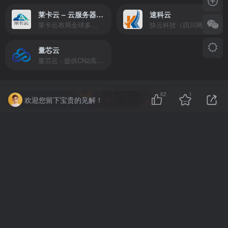
莱卡云 – 云服务器提供商
速科云
莱卡云布局全球多个地理区域。提供服务有：境外云服务器、国内云服务器、独立服务器、服务器托管、CDN、SSL证书、游戏服务器等业务。
快云科技（四川网联快云科技有限公司）成立于2021年，主营互联网业务平台服务提供商。公司专注为用户提供低价高性能云计算产品，致力于云计算应用的易用性开发，并引导云计算在国内普及
量芯云
量芯云 - 提供CN2高速香港美国云服务器&专业高防服务器租用等云服务器供应商
62
1
欢迎您留下宝贵的见解！
欢迎来到爱玩博客，我们是一个专注Windows软件、
Mac软件、iOS软件、Android软件等内容分享。致力分
享应用软件、游戏应用、砸壳应用、破解版应用、去广
告应用，更多优质资源尽在bk.luvwan.com
友链申请
-
下载声明
-
侵权联系
-
免责声明
Copyright © 2023 - 2025 ·
爱玩博客
· 由
爱玩主题
强力驱动.