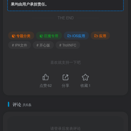
果均由用户承担责任。
THE END
专题分类
巨魔专用
iOS应用
应用
# IPA文件
# 开心版
# TrollNFC
喜欢就支持一下吧
点赞
62
分享
收藏
1
评论
共6条
请登录后发表评论