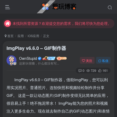
苹果手机用户没有巨魔商店的点击此处获取保姆级安装教程
未找到所需资源？欢迎提交您的需求，我们将尽快为您处理。
苹果手机用户没有巨魔商店的点击此处获取保姆级安装教程
首页
应用
iOS应用
正文
ImgPlay v6.6.0 – GIF制作器
OwnStupid
关注
私信
这家伙很懒，什么都没有写...
0
729
161
ImgPlay v6.6.0 – GIF制作器，借助ImgPlay，您可以利
登录
用实况照片、普通照片、连拍快照和视频轻松制作并分享
GIF。 这是一款让动态图片(GIF)制作变得无比简单的应用，
没有账号？立即注册
很容易上手！绝不拖泥带水！ ImgPlay能为您的照片和视频
用户名或邮箱
注入更多生命力。现在就去制作自己的GIF(动态图片)和表情