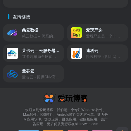
友情链接
慈云数据
爱玩严选
慈云数据 – 优秀的云服务器服务商，提供最具有性价比的产品。慈云数据是开发者必不可少的良心云
爱玩严选是一个非常有保障且性价比极高的虚拟商城，包括但不限于苹果证书、技术指导、会员充值等多种虚拟服务！
莱卡云 – 云服务器提供商
速科云
莱卡云布局全球多个地理区域。提供服务有：境外云服务器、国内云服务器、独立服务器、服务器托管、CDN、SSL证书、游戏服务器等业务。
快云科技（四川网联快云科技有限公司）成立于2021年，主营互联网业务平台服务提供商。公司专注为用户提供低价高性能云计算产品，致力于云计算应用的易用性开发，并引导云计算在国内普及
量芯云
量芯云 - 提供CN2高速香港美国云服务器&专业高防服务器租用等云服务器供应商
欢迎来到爱玩博客，我们是一个专注Windows软件、
Mac软件、iOS软件、Android软件等内容分享。致力分
享应用软件、游戏应用、砸壳应用、破解版应用、去广
告应用，更多优质资源尽在bk.luvwan.com