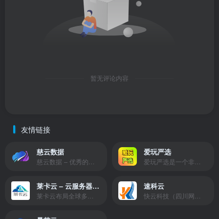
暂无评论内容
友情链接
慈云数据
爱玩严选
慈云数据 – 优秀的云服务器服务商，提供最具有性价比的产品。慈云数据是开发者必不可少的良心云
爱玩严选是一个非常有保障且性价比极高的虚拟商城，包括但不限于苹果证书、技术指导、会员充值等多种虚拟服务！
莱卡云 – 云服务器提供商
速科云
莱卡云布局全球多个地理区域。提供服务有：境外云服务器、国内云服务器、独立服务器、服务器托管、CDN、SSL证书、游戏服务器等业务。
快云科技（四川网联快云科技有限公司）成立于2021年，主营互联网业务平台服务提供商。公司专注为用户提供低价高性能云计算产品，致力于云计算应用的易用性开发，并引导云计算在国内普及