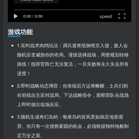
speed
0:00
/
0:00
游戏功能
1.实时战术肉鸽玩法：调兵遣将抵御维京入侵，敌人会
随机应变威胁你的布局。谨慎选择战场，周密规划转移
路线！指挥官阵亡无法复活，一旦失败将永久失去所有
进度！
2.即时战略动态博弈：你坐镇后方运筹帷幄，士兵们则
在前线自主应对战局。下达战略指令，观察部队在战场
上即时做出临场反应。
3.随机生成奇幻岛屿：每座岛屿皆风景如画且地形迥
异。你只有一次拯救家园的机会，必须根据独特地貌制
定万全之策。