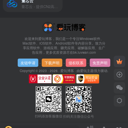
量芯云
量芯云 - 提供CN2高速香港美国云服务器&专业高防服务器租用等云服务器供应商
欢迎来到爱玩博客，我们是一个专注Windows软件、
Mac软件、iOS软件、Android软件等内容分享。致力分
享应用软件、游戏应用、砸壳应用、破解版应用、去广
告应用，更多优质资源尽在bk.luvwan.com
友链申请
-
下载声明
-
侵权联系
-
免责声明
Copyright © 2023 - 2026 ·
爱玩博客
· 由
爱玩主题
强力驱动.
扫码添加客服微信
扫码关注微信公众号
86