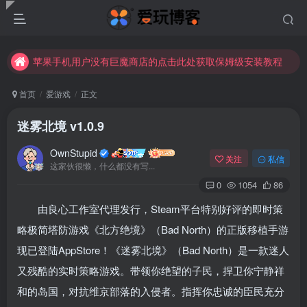
苹果手机用户没有巨魔商店的点击此处获取保姆级安装教程
未找到所需资源？欢迎提交您的需求，我们将尽快为您处理。
苹果手机用户没有巨魔商店的点击此处获取保姆级安装教程
首页
爱游戏
正文
迷雾北境 v1.0.9
OwnStupid
关注
私信
这家伙很懒，什么都没有写...
0
1054
86
由良心工作室代理发行，Steam平台特别好评的即时策
扫码登录
略极简塔防游戏《北方绝境》（Bad North）的正版移植手游
使用
其它方式登录
或
注册
现已登陆AppStore！《迷雾北境》（Bad North）是一款迷人
又残酷的实时策略游戏。带领你绝望的子民，捍卫你宁静祥
和的岛国，对抗维京部落的入侵者。指挥你忠诚的臣民充分