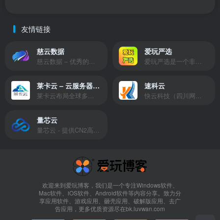
友情链接
慈云数据
爱玩严选
慈云数据 – 优秀的云服务器服务商，提供最具有性价比的产品。慈云数据是开发者必不可少的良心云
爱玩严选是一个非常有保障且性价比极高的虚拟商城，包括但不限于苹果证书、技术指导、会员充值等多种虚拟服务！
莱卡云 – 云服务器提供商
速科云
莱卡云布局全球多个地理区域。提供服务有：境外云服务器、国内云服务器、独立服务器、服务器托管、CDN、SSL证书、游戏服务器等业务。
快云科技（四川网联快云科技有限公司）成立于2021年，主营互联网业务平台服务提供商。公司专注为用户提供低价高性能云计算产品，致力于云计算应用的易用性开发，并引导云计算在国内普及
量芯云
量芯云 - 提供CN2高速香港美国云服务器&专业高防服务器租用等云服务器供应商
欢迎来到爱玩博客，我们是一个专注Windows软件、
Mac软件、iOS软件、Android软件等内容分享。致力分
享应用软件、游戏应用、砸壳应用、破解版应用、去广
告应用，更多优质资源尽在bk.luvwan.com