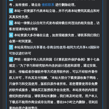
考，如有侵权，请点击
侵权联系
进行删除处理。
4
本站一切资源不代表本站立场，并不代表本站赞同其观点和对
其真实性负责。
5
本站一律禁止以任何方式发布或转载任何违法的相关信息，访
客发现请向站长举报
6
本站资源大多存储在云盘，如发现链接失效，请联系我们我们
会第一时间更新。
7
本站采用
知识共享署名-非商业性使用-相同方式共享4.0国际许
可协议
进行许可
8
声明：根据中华人民共和国《计算机软件保护条例》第十七条
规定：“为了学习和研究软件内含的设计思想和原理，通过安装、
显示、传输或者存储软件等方式使用软件的，可以不经软件著作
权人许可，不向其支付报酬。”本站大部分下载资源收集于网络，
只做学习和交流使用，版权归原作者所有。若您需要使用非免费
的软件或服务，请购买正版授权并合法使用。本站发布的内容若
侵犯到您的权益，请联系站长删除，我们将及时处理。用户本人
下载后不能用作商业或非法用途，需在24小时之内删除，否则后
果均由用户承担责任。