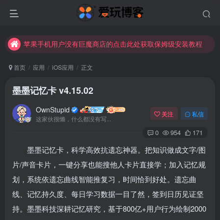
苹果手机用户没有巨魔商店的点击此处获取保姆级安装教程
未找到所需资源？欢迎提交您的需求，我们将尽快为您处理。
苹果手机用户没有巨魔商店的点击此处获取保姆级安装教程
首页
应用
iOS应用
正文
墨墨记忆卡 v4.15.02
OwnStupid
关注
私信
这家伙很懒，什么都没有写...
0
954
171
墨墨记忆卡，科学高效抗遗忘神器。把知识做成文字/图
登录
片/声音卡片，一键分享也能搜他人卡片直接学；加入记忆规
划，系统依遗忘曲线智能推复习，时间恰到好处。遗忘曲
没有账号？立即注册
线、记忆持久度、每日学习数据一目了然，签到日历见证坚
用户名或邮箱
持。墨墨科技深耕记忆研究，基于800亿+用户行为绘制2000