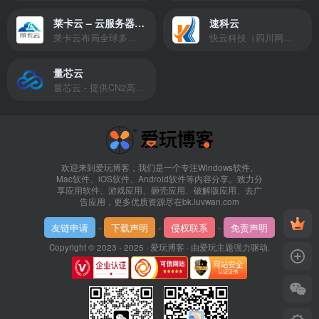
莱卡云 – 云服务器提供商
速科云
莱卡云布局全球多个地理区域。提供服务有：境外云服务器、国内云服务器、独立服务器、服务器托管、CDN、SSL证书、游戏服务器等业务。
快云科技（四川网联快云科技有限公司）成立于2021年，主营互联网业务平台服务提供商。公司专注为用户提供低价高性能云计算产品，致力于云计算应用的易用性开发，并引导云计算在国内普及
量芯云
量芯云 - 提供CN2高速香港美国云服务器&专业高防服务器租用等云服务器供应商
欢迎来到爱玩博客，我们是一个专注Windows软件、
Mac软件、iOS软件、Android软件等内容分享。致力分
享应用软件、游戏应用、砸壳应用、破解版应用、去广
告应用，更多优质资源尽在bk.luvwan.com
友链申请
-
下载声明
-
侵权联系
-
免责声明
Copyright © 2023 - 2025 ·
爱玩博客
· 由
爱玩主题
强力驱动.