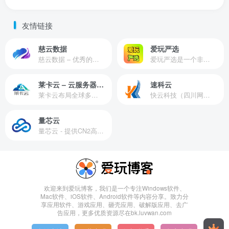
友情链接
慈云数据
爱玩严选
慈云数据 – 优秀的云服务器服务商，提供最具有性价比的产品。慈云数据是开发者必不可少的良心云
爱玩严选是一个非常有保障且性价比极高的虚拟商城，包括但不限于苹果证书、技术指导、会员充值等多种虚拟服务！
莱卡云 – 云服务器提供商
速科云
莱卡云布局全球多个地理区域。提供服务有：境外云服务器、国内云服务器、独立服务器、服务器托管、CDN、SSL证书、游戏服务器等业务。
快云科技（四川网联快云科技有限公司）成立于2021年，主营互联网业务平台服务提供商。公司专注为用户提供低价高性能云计算产品，致力于云计算应用的易用性开发，并引导云计算在国内普及
量芯云
量芯云 - 提供CN2高速香港美国云服务器&专业高防服务器租用等云服务器供应商
欢迎来到爱玩博客，我们是一个专注Windows软件、
Mac软件、iOS软件、Android软件等内容分享。致力分
享应用软件、游戏应用、砸壳应用、破解版应用、去广
告应用，更多优质资源尽在bk.luvwan.com