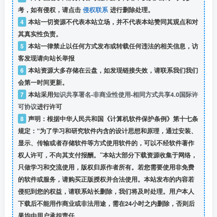
考，如有侵权，请点击
侵权联系
进行删除处理。
4
本站一切资源不代表本站立场，并不代表本站赞同其观点和对
其真实性负责。
5
本站一律禁止以任何方式发布或转载任何违法的相关信息，访
客发现请向站长举报
6
本站资源大多存储在云盘，如发现链接失效，请联系我们我们
会第一时间更新。
7
本站采用
知识共享署名-非商业性使用-相同方式共享4.0国际许
可协议
进行许可
8
声明：根据中华人民共和国《计算机软件保护条例》第十七条
规定：“为了学习和研究软件内含的设计思想和原理，通过安装、
显示、传输或者存储软件等方式使用软件的，可以不经软件著作
权人许可，不向其支付报酬。”本站大部分下载资源收集于网络，
只做学习和交流使用，版权归原作者所有。若您需要使用非免费
的软件或服务，请购买正版授权并合法使用。本站发布的内容若
侵犯到您的权益，请联系站长删除，我们将及时处理。用户本人
下载后不能用作商业或非法用途，需在24小时之内删除，否则后
果均由用户承担责任。