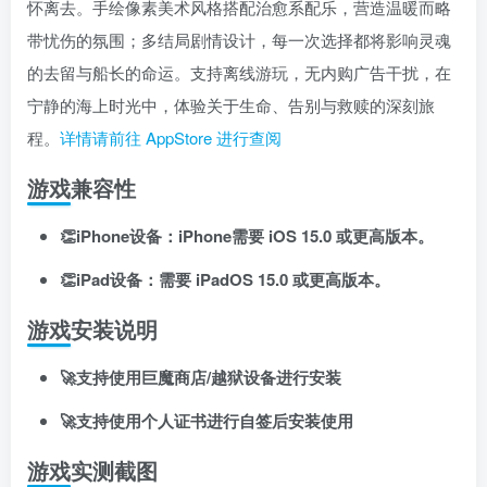
怀离去。手绘像素美术风格搭配治愈系配乐，营造温暖而略
登录密码
带忧伤的氛围；多结局剧情设计，每一次选择都将影响灵魂
找回密码
记住登录
的去留与船长的命运。支持离线游玩，无内购广告干扰，在
宁静的海上时光中，体验关于生命、告别与救赎的深刻旅
登录
程。
详情请前往 AppStore 进行查阅
社交账号登录
游戏兼容性
👏iPhone设备：iPhone需要 iOS 15.0 或更高版本。
使用社交账号登录即表示同意
用户协议
、
隐私声明
👏iPad设备：需要 iPadOS 15.0 或更高版本。
游戏安装说明
🚀支持使用巨魔商店/越狱设备进行安装
🚀支持使用个人证书进行自签后安装使用
游戏实测截图