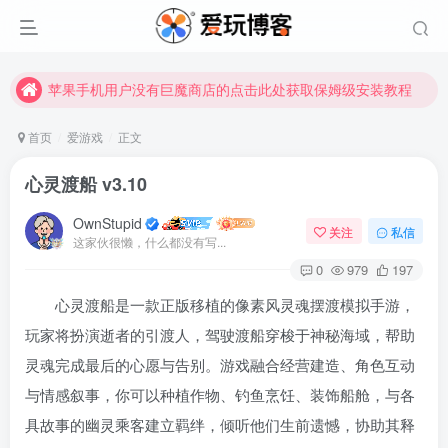
苹果手机用户没有巨魔商店的点击此处获取保姆级安装教程
未找到所需资源？欢迎提交您的需求，我们将尽快为您处理。
苹果手机用户没有巨魔商店的点击此处获取保姆级安装教程
首页
爱游戏
正文
心灵渡船 v3.10
OwnStupid
关注
私信
这家伙很懒，什么都没有写...
0
979
197
心灵渡船是一款正版移植的像素风灵魂摆渡模拟手游，
登录
玩家将扮演逝者的引渡人，驾驶渡船穿梭于神秘海域，帮助
灵魂完成最后的心愿与告别。游戏融合经营建造、角色互动
没有账号？立即注册
与情感叙事，你可以种植作物、钓鱼烹饪、装饰船舱，与各
用户名或邮箱
具故事的幽灵乘客建立羁绊，倾听他们生前遗憾，协助其释