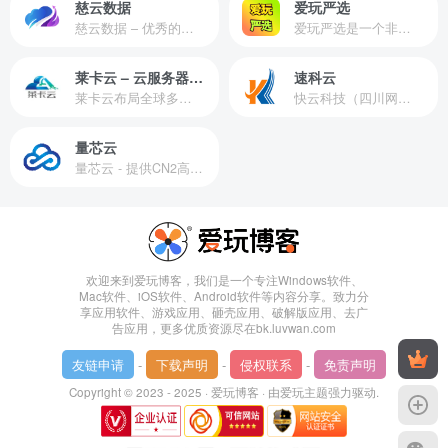
慈云数据
爱玩严选
慈云数据 – 优秀的云服务器服务商，提供最具有性价比的产品。慈云数据是开发者必不可少的良心云
爱玩严选是一个非常有保障且性价比极高的虚拟商城，包括但不限于苹果证书、技术指导、会员充值等多种虚拟服务！
莱卡云 – 云服务器提供商
速科云
莱卡云布局全球多个地理区域。提供服务有：境外云服务器、国内云服务器、独立服务器、服务器托管、CDN、SSL证书、游戏服务器等业务。
快云科技（四川网联快云科技有限公司）成立于2021年，主营互联网业务平台服务提供商。公司专注为用户提供低价高性能云计算产品，致力于云计算应用的易用性开发，并引导云计算在国内普及
量芯云
量芯云 - 提供CN2高速香港美国云服务器&专业高防服务器租用等云服务器供应商
欢迎来到爱玩博客，我们是一个专注Windows软件、
Mac软件、iOS软件、Android软件等内容分享。致力分
享应用软件、游戏应用、砸壳应用、破解版应用、去广
告应用，更多优质资源尽在bk.luvwan.com
友链申请
-
下载声明
-
侵权联系
-
免责声明
Copyright © 2023 - 2025 ·
爱玩博客
· 由
爱玩主题
强力驱动.