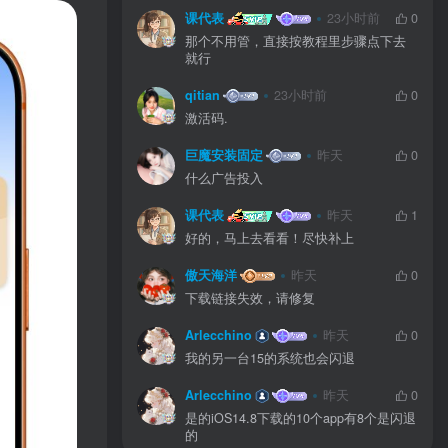
课代表
23小时前
0
那个不用管，直接按教程里步骤点下去
就行
qitian
23小时前
0
激活码.
巨魔安装固定
昨天
0
什么广告投入
课代表
昨天
1
好的，马上去看看！尽快补上
傲天海洋
昨天
0
下载链接失效，请修复
Arlecchino
昨天
0
我的另一台15的系统也会闪退
Arlecchino
昨天
0
是的iOS14.8下载的10个app有8个是闪退
的