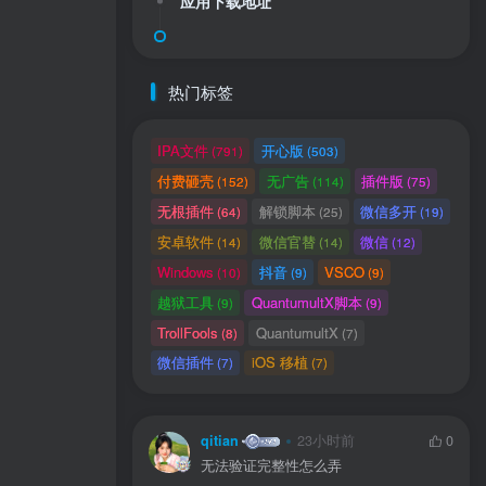
应用下载地址
热门标签
IPA文件
开心版
(791)
(503)
付费砸壳
无广告
插件版
(152)
(114)
(75)
无根插件
解锁脚本
微信多开
(64)
(25)
(19)
安卓软件
微信官替
微信
(14)
(14)
(12)
Windows
抖音
VSCO
(10)
(9)
(9)
越狱工具
QuantumultX脚本
(9)
(9)
TrollFools
QuantumultX
(8)
(7)
微信插件
iOS 移植
(7)
(7)
qitian
23小时前
0
无法验证完整性怎么弄