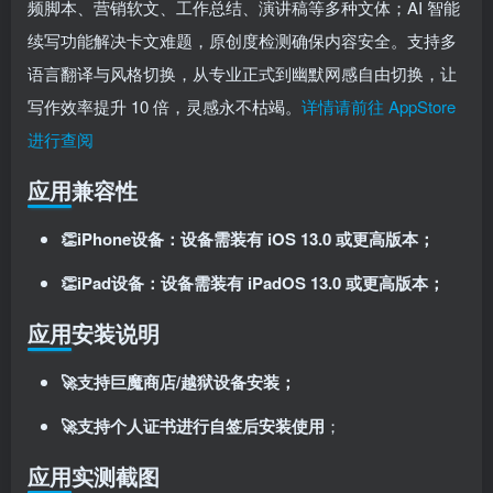
频脚本、营销软文、工作总结、演讲稿等多种文体；AI 智能
登录密码
续写功能解决卡文难题，原创度检测确保内容安全。支持多
找回密码
记住登录
语言翻译与风格切换，从专业正式到幽默网感自由切换，让
写作效率提升 10 倍，灵感永不枯竭。
详情请前往 AppStore
登录
进行查阅
社交账号登录
应用兼容性
👏iPhone设备：设备需装有 iOS 13.0 或更高版本；
使用社交账号登录即表示同意
用户协议
、
隐私声明
👏iPad设备：设备需装有 iPadOS 13.0 或更高版本；
应用安装说明
🚀支持巨魔商店/越狱设备安装；
🚀支持个人证书进行自签后安装使用
；
应用实测截图