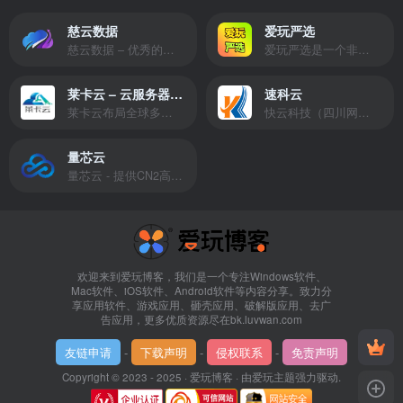
慈云数据
爱玩严选
慈云数据 – 优秀的云服务器服务商，提供最具有性价比的产品。慈云数据是开发者必不可少的良心云
爱玩严选是一个非常有保障且性价比极高的虚拟商城，包括但不限于苹果证书、技术指导、会员充值等多种虚拟服务！
莱卡云 – 云服务器提供商
速科云
莱卡云布局全球多个地理区域。提供服务有：境外云服务器、国内云服务器、独立服务器、服务器托管、CDN、SSL证书、游戏服务器等业务。
快云科技（四川网联快云科技有限公司）成立于2021年，主营互联网业务平台服务提供商。公司专注为用户提供低价高性能云计算产品，致力于云计算应用的易用性开发，并引导云计算在国内普及
量芯云
量芯云 - 提供CN2高速香港美国云服务器&专业高防服务器租用等云服务器供应商
欢迎来到爱玩博客，我们是一个专注Windows软件、
Mac软件、iOS软件、Android软件等内容分享。致力分
享应用软件、游戏应用、砸壳应用、破解版应用、去广
告应用，更多优质资源尽在bk.luvwan.com
友链申请
-
下载声明
-
侵权联系
-
免责声明
Copyright © 2023 - 2025 ·
爱玩博客
· 由
爱玩主题
强力驱动.