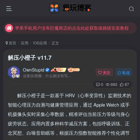
未找到所需资源？欢迎提交您的需求，我们将尽快为您处理。
苹果手机用户没有巨魔商店的点击此处获取保姆级安装教程
未找到所需资源？欢迎提交您的需求，我们将尽快为您处理。
首页
应用
iOS应用
正文
苹果手机用户没有巨魔商店的点击此处获取保姆级安装教程
解压小橙子 v11.7
OwnStupid
关注
私信
这家伙很懒，什么都没有写...
0
693
67
解压小橙子是一款基于 HRV（心率变异性）监测技术的
智能心理压力自测与健康管理应用，通过 Apple Watch 或手
机摄像头实时采集心率数据，精准评估当前压力等级与身心
疲劳状态。应用内置多种科学减压方案，包括呼吸训练、正
念冥想、白噪音助眠等，根据压力指数智能推荐个性化调节