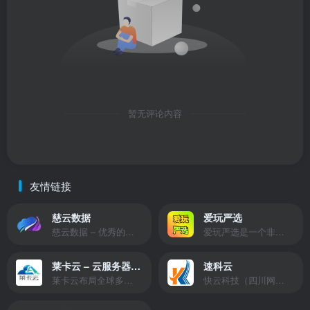
暂无评论内容
友情链接
慈云数据
爱玩严选
慈云数据 – 优秀的云服务器服务商，提供最具有性价比的产品。慈云数据是开发者必不可少的良心云
爱玩严选是一个非常有保障且性价比极高的虚拟商城，包括但不限于苹果证书、技术指导、会员充值等多种虚拟服务！
莱卡云 – 云服务器提供商
速科云
莱卡云布局全球多个地理区域。提供服务有：境外云服务器、国内云服务器、独立服务器、服务器托管、CDN、SSL证书、游戏服务器等业务。
快云科技（四川网联快云科技有限公司）成立于2021年，主营互联网业务平台服务提供商。公司专注为用户提供低价高性能云计算产品，致力于云计算应用的易用性开发，并引导云计算在国内普及