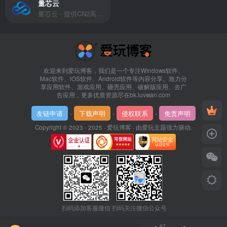
量芯云
量芯云 - 提供CN2高速香港美国云服务器&专业高防服务器租用等云服务器供应商
欢迎来到爱玩博客，我们是一个专注Windows软件、
Mac软件、iOS软件、Android软件等内容分享。致力分
享应用软件、游戏应用、砸壳应用、破解版应用、去广
告应用，更多优质资源尽在bk.luvwan.com
友链申请
-
下载声明
-
侵权联系
-
免责声明
Copyright © 2023 - 2025 ·
爱玩博客
· 由
爱玩主题
强力驱动.
扫码添加客服微信
扫码关注微信公众号
67