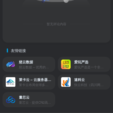
暂无评论内容
友情链接
慈云数据
爱玩严选
慈云数据 – 优秀的云服务器服务商，提供最具有性价比的产品。慈云数据是开发者必不可少的良心云
爱玩严选是一个非常有保障且性价比极高的虚拟商城，包括但不限于苹果证书、技术指导、会员充值等多种虚拟服务！
莱卡云 – 云服务器提供商
速科云
莱卡云布局全球多个地理区域。提供服务有：境外云服务器、国内云服务器、独立服务器、服务器托管、CDN、SSL证书、游戏服务器等业务。
快云科技（四川网联快云科技有限公司）成立于2021年，主营互联网业务平台服务提供商。公司专注为用户提供低价高性能云计算产品，致力于云计算应用的易用性开发，并引导云计算在国内普及
量芯云
量芯云 - 提供CN2高速香港美国云服务器&专业高防服务器租用等云服务器供应商