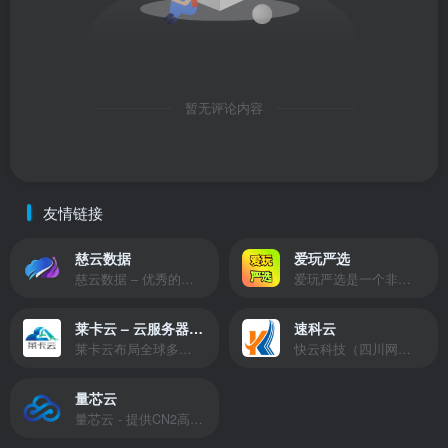
暂无评论内容
友情链接
慈云数据
爱玩严选
慈云数据 – 优秀的云服务器服务商，提供最具有性价比的产品。慈云数据是开发者必不可少的良心云
爱玩严选是一个非常有保障且性价比极高的虚拟商城，包括但不限于苹果证书、技术指导、会员充值等多种虚拟服务！
莱卡云 – 云服务器提供商
速科云
莱卡云布局全球多个地理区域。提供服务有：境外云服务器、国内云服务器、独立服务器、服务器托管、CDN、SSL证书、游戏服务器等业务。
快云科技（四川网联快云科技有限公司）成立于2021年，主营互联网业务平台服务提供商。公司专注为用户提供低价高性能云计算产品，致力于云计算应用的易用性开发，并引导云计算在国内普及
量芯云
量芯云 - 提供CN2高速香港美国云服务器&专业高防服务器租用等云服务器供应商