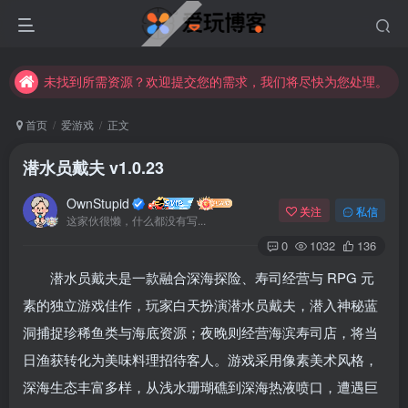
未找到所需资源？欢迎提交您的需求，我们将尽快为您处理。
苹果手机用户没有巨魔商店的点击此处获取保姆级安装教程
未找到所需资源？欢迎提交您的需求，我们将尽快为您处理。
苹果手机用户没有巨魔商店的点击此处获取保姆级安装教程
首页
爱游戏
正文
潜水员戴夫 v1.0.23
OwnStupid
关注
私信
这家伙很懒，什么都没有写...
0
1032
136
潜水员戴夫是一款融合深海探险、寿司经营与 RPG 元
登录
素的独立游戏佳作，玩家白天扮演潜水员戴夫，潜入神秘蓝
洞捕捉珍稀鱼类与海底资源；夜晚则经营海滨寿司店，将当
没有账号？立即注册
日渔获转化为美味料理招待客人。游戏采用像素美术风格，
用户名或邮箱
深海生态丰富多样，从浅水珊瑚礁到深海热液喷口，遭遇巨