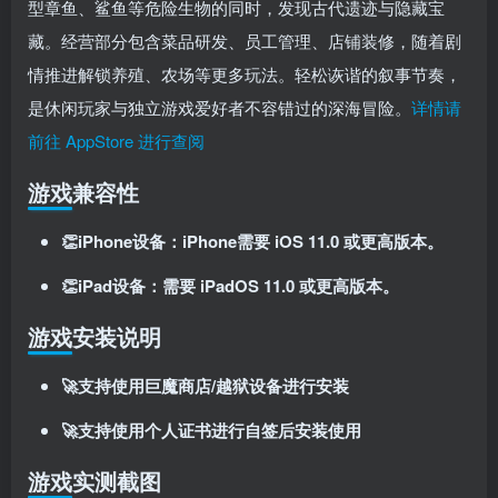
型章鱼、鲨鱼等危险生物的同时，发现古代遗迹与隐藏宝
登录密码
藏。经营部分包含菜品研发、员工管理、店铺装修，随着剧
找回密码
记住登录
情推进解锁养殖、农场等更多玩法。轻松诙谐的叙事节奏，
是休闲玩家与独立游戏爱好者不容错过的深海冒险。
详情请
登录
前往 AppStore 进行查阅
社交账号登录
游戏兼容性
👏iPhone设备：iPhone需要 iOS 11.0 或更高版本。
使用社交账号登录即表示同意
用户协议
、
隐私声明
👏iPad设备：需要 iPadOS 11.0 或更高版本。
游戏安装说明
🚀支持使用巨魔商店/越狱设备进行安装
🚀支持使用个人证书进行自签后安装使用
游戏实测截图