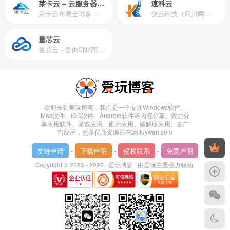
莱卡云 – 云服务器提供商
速科云
莱卡云布局全球多个地理区域。提供服务有：境外云服务器、国内云服务器、独立服务器、服务器托管、CDN、SSL证书、游戏服务器等业务。
快云科技（四川网联快云科技有限公司）成立于2021年，主营互联网业务平台服务提供商。公司专注为用户提供低价高性能云计算产品，致力于云计算应用的易用性开发，并引导云计算在国内普及
量芯云
量芯云 - 提供CN2高速香港美国云服务器&专业高防服务器租用等云服务器供应商
欢迎来到爱玩博客，我们是一个专注Windows软件、
Mac软件、iOS软件、Android软件等内容分享。致力分
享应用软件、游戏应用、砸壳应用、破解版应用、去广
告应用，更多优质资源尽在bk.luvwan.com
友链申请
-
下载声明
-
侵权联系
-
免责声明
Copyright © 2023 - 2025 ·
爱玩博客
· 由
爱玩主题
强力驱动.