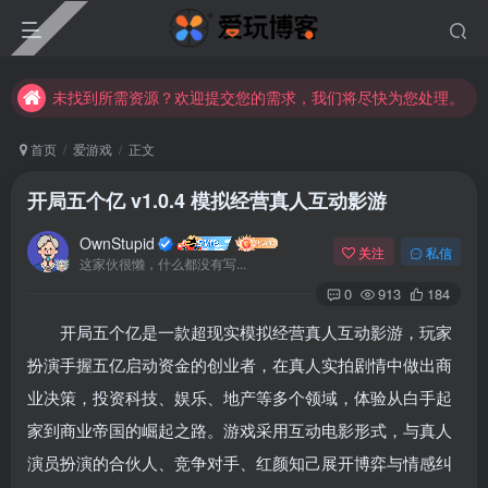
未找到所需资源？欢迎提交您的需求，我们将尽快为您处理。
苹果手机用户没有巨魔商店的点击此处获取保姆级安装教程
未找到所需资源？欢迎提交您的需求，我们将尽快为您处理。
苹果手机用户没有巨魔商店的点击此处获取保姆级安装教程
首页
爱游戏
正文
开局五个亿 v1.0.4 模拟经营真人互动影游
OwnStupid
关注
私信
这家伙很懒，什么都没有写...
0
913
184
开局五个亿是一款超现实模拟经营真人互动影游，玩家
登录
扮演手握五亿启动资金的创业者，在真人实拍剧情中做出商
业决策，投资科技、娱乐、地产等多个领域，体验从白手起
没有账号？立即注册
家到商业帝国的崛起之路。游戏采用互动电影形式，与真人
用户名或邮箱
演员扮演的合伙人、竞争对手、红颜知己展开博弈与情感纠