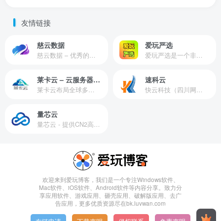
友情链接
慈云数据
爱玩严选
慈云数据 – 优秀的云服务器服务商，提供最具有性价比的产品。慈云数据是开发者必不可少的良心云
爱玩严选是一个非常有保障且性价比极高的虚拟商城，包括但不限于苹果证书、技术指导、会员充值等多种虚拟服务！
莱卡云 – 云服务器提供商
速科云
莱卡云布局全球多个地理区域。提供服务有：境外云服务器、国内云服务器、独立服务器、服务器托管、CDN、SSL证书、游戏服务器等业务。
快云科技（四川网联快云科技有限公司）成立于2021年，主营互联网业务平台服务提供商。公司专注为用户提供低价高性能云计算产品，致力于云计算应用的易用性开发，并引导云计算在国内普及
量芯云
量芯云 - 提供CN2高速香港美国云服务器&专业高防服务器租用等云服务器供应商
欢迎来到爱玩博客，我们是一个专注Windows软件、
Mac软件、iOS软件、Android软件等内容分享。致力分
享应用软件、游戏应用、砸壳应用、破解版应用、去广
告应用，更多优质资源尽在bk.luvwan.com