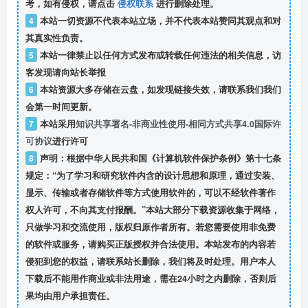
考，如有侵权，请点击
侵权联系
进行删除处理。
4
本站一切资源不代表本站立场，并不代表本站赞同其观点和对
其真实性负责。
5
本站一律禁止以任何方式发布或转载任何违法的相关信息，访
客发现请向站长举报
6
本站资源大多存储在云盘，如发现链接失效，请联系我们我们
会第一时间更新。
7
本站采用
知识共享署名-非商业性使用-相同方式共享4.0国际许
可协议
进行许可
8
声明：根据中华人民共和国《计算机软件保护条例》第十七条
规定：“为了学习和研究软件内含的设计思想和原理，通过安装、
显示、传输或者存储软件等方式使用软件的，可以不经软件著作
权人许可，不向其支付报酬。”本站大部分下载资源收集于网络，
只做学习和交流使用，版权归原作者所有。若您需要使用非免费
的软件或服务，请购买正版授权并合法使用。本站发布的内容若
侵犯到您的权益，请联系站长删除，我们将及时处理。用户本人
下载后不能用作商业或非法用途，需在24小时之内删除，否则后
果均由用户承担责任。