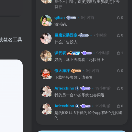
那个不用管，直接按教程里步骤点下去
就行
qitian
6小时前
0
激活码.
巨魔安装固定
7小时前
0
载签名工具
什么广告投入
课代表
9小时前
1
好的，马上去看看！尽快补上
傲天海洋
9小时前
0
下载链接失效，请修复
Arlecchino
19小时前
0
我的另一台15的系统也会闪退
Arlecchino
19小时前
0
是的iOS14.8下载的10个app有8个是闪退
的