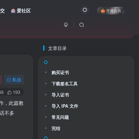
交
爱社区
开通会员
文章目录
购买证书
私信
下载签名工具
49
193
导入证书
作，此篇教
导入 IPA 文件
废话不多
常见问题
完结