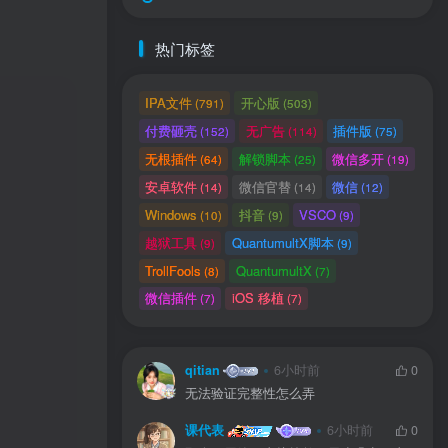
热门标签
IPA文件
开心版
(791)
(503)
付费砸壳
无广告
插件版
(152)
(114)
(75)
无根插件
解锁脚本
微信多开
(64)
(25)
(19)
安卓软件
微信官替
微信
(14)
(14)
(12)
送
获取验证码
“验证码”
Windows
抖音
VSCO
(10)
(9)
(9)
越狱工具
QuantumultX脚本
(9)
(9)
TrollFools
QuantumultX
(8)
(7)
微信插件
iOS 移植
录
(7)
(7)
用户协议
、
隐私声明
qitian
6小时前
0
无法验证完整性怎么弄
课代表
6小时前
0