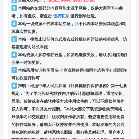
2
本站永久网址：
https://www.luvwan.com/
3
本网站的文章部分内容可能来源于网络，仅供大家学习与参
考，如有侵权，请点击
侵权联系
进行删除处理。
4
本站一切资源不代表本站立场，并不代表本站赞同其观点和对
其真实性负责。
5
本站一律禁止以任何方式发布或转载任何违法的相关信息，访
客发现请向站长举报
6
本站资源大多存储在云盘，如发现链接失效，请联系我们我们
会第一时间更新。
7
本站采用
知识共享署名-非商业性使用-相同方式共享4.0国际许
可协议
进行许可
8
声明：根据中华人民共和国《计算机软件保护条例》第十七条
规定：“为了学习和研究软件内含的设计思想和原理，通过安装、
显示、传输或者存储软件等方式使用软件的，可以不经软件著作
权人许可，不向其支付报酬。”本站大部分下载资源收集于网络，
只做学习和交流使用，版权归原作者所有。若您需要使用非免费
的软件或服务，请购买正版授权并合法使用。本站发布的内容若
侵犯到您的权益，请联系站长删除，我们将及时处理。用户本人