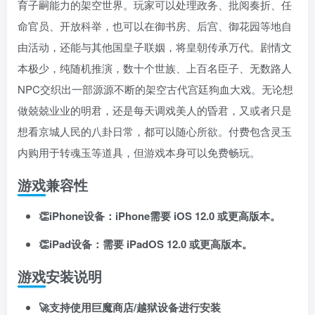
育子嗣能力的架空世界。玩家可以处理政务、批阅奏折、任
登录密码
命官员、开放科举，也可以在御书房、后宫、御花园等地自
找回密码
记住登录
由活动，还能与其他国皇子联姻，将皇朝传承万代。剧情文
本极少，纯随机推演，数十个世族、上百名臣子、无数路人
登录
NPC交织出一部源源不断的架空古代宫廷狗血大戏。无论想
社交账号登录
做兢兢业业的明君，还是每天调戏美人的昏君，又或者只是
想看京城人民的八卦日常，都可以随心所欲。付费包含灵玉
内购用于转魂玉等道具，但游戏本身可以免费畅玩。
使用社交账号登录即表示同意
用户协议
、
隐私声明
游戏兼容性
👏iPhone设备：iPhone需要 iOS 12.0 或更高版本。
👏iPad设备：需要 iPadOS 12.0 或更高版本。
游戏安装说明
🚀支持使用巨魔商店/越狱设备进行安装