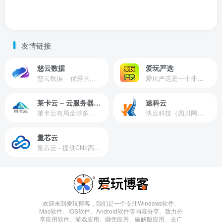
友情链接
慈云数据
爱玩严选
慈云数据 – 优秀的云服务器服务商，提供最具有性价比的产品。慈云数据是开发者必不可少的良心云
爱玩严选是一个非常有保障且性价比极高的虚拟商城，包括但不限于苹果证书、技术指导、会员充值等多种虚拟服务！
莱卡云 – 云服务器提供商
速科云
莱卡云布局全球多个地理区域。提供服务有：境外云服务器、国内云服务器、独立服务器、服务器托管、CDN、SSL证书、游戏服务器等业务。
快云科技（四川网联快云科技有限公司）成立于2021年，主营互联网业务平台服务提供商。公司专注为用户提供低价高性能云计算产品，致力于云计算应用的易用性开发，并引导云计算在国内普及
量芯云
量芯云 - 提供CN2高速香港美国云服务器&专业高防服务器租用等云服务器供应商
欢迎来到爱玩博客，我们是一个专注Windows软件、
Mac软件、iOS软件、Android软件等内容分享。致力分
享应用软件、游戏应用、砸壳应用、破解版应用、去广