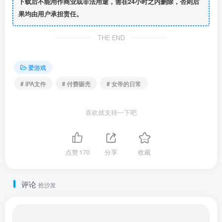
下载后不能用作商业或非法用途，需在24小时之内删除，否则后
果均由用户承担责任。
THE END
爱游戏
# IPA文件
# 付费砸壳
# 女帝的日常
喜欢就支持一下吧
点赞
170
分享
收藏
评论
抢沙发