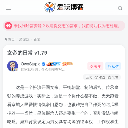
未找到所需资源？欢迎提交您的需求，我们将尽快为您处理。
苹果手机用户没有巨魔商店的点击此处获取保姆级安装教程
未找到所需资源？欢迎提交您的需求，我们将尽快为您处理。
苹果手机用户没有巨魔商店的点击此处获取保姆级安装教程
首页
爱游戏
正文
女帝的日常 v1.79
OwnStupid
关注
私信
这家伙很懒，什么都没有写...
0
452
170
这是一个扮演开国女帝、平衡朝堂、制约后宫、传承皇
登录
朝的养成游戏；实际上，这是一个你什么都不做、天天蹲着
看京城人民爱恨情仇豪门恩怨，也很难把自己作死的吃瓜模
没有账号？立即注册
拟器——当然，皇位继承人还是要生一个的，否则没法持续
用户名或邮箱
吃瓜。游戏背景设定为男女具有均等的继承权、工作权和生