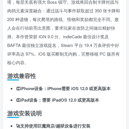
塔，每层关底有强大 Boss 镇守
。游戏将回合制卡牌对战与
登录密码
肉鸽元素深度融合：通过战斗与事件获取超过 350 张卡牌和
找回密码
记住登录
200 种遗物，每次爬塔的路线、怪物和奖励都完全不同
。敌
人会在行动前亮出意图，要求玩家在攻防之间做出精妙抉
登录
择
。本作曾荣获 IGN 9.0 分、indieCade 最佳设计奖及
社交账号登录
BAFTA 最佳独立游戏提名，Steam 平台 19.4 万条评价中好
评率高达 97%
。iOS 版买断制无内购，完整移植 PC 版所有
核心内容。
使用社交账号登录即表示同意
用户协议
、
隐私声明
游戏兼容性
👏iPhone设备：iPhone需要 iOS 12.0 或更高版本
👏iPad设备：需要 iPadOS 12.0 或更高版本
游戏安装说明
🚀支持使用巨魔商店/越狱设备进行安装