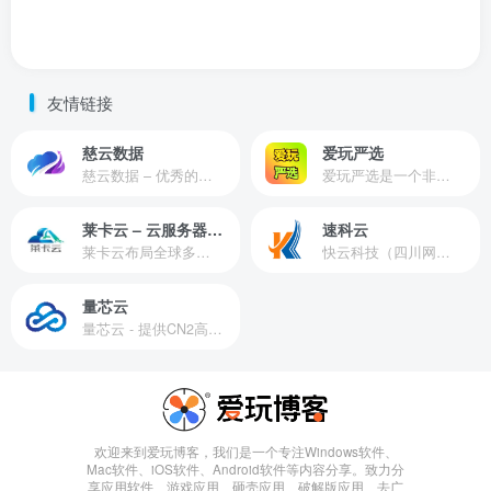
友情链接
慈云数据
爱玩严选
慈云数据 – 优秀的云服务器服务商，提供最具有性价比的产品。慈云数据是开发者必不可少的良心云
爱玩严选是一个非常有保障且性价比极高的虚拟商城，包括但不限于苹果证书、技术指导、会员充值等多种虚拟服务！
莱卡云 – 云服务器提供商
速科云
莱卡云布局全球多个地理区域。提供服务有：境外云服务器、国内云服务器、独立服务器、服务器托管、CDN、SSL证书、游戏服务器等业务。
快云科技（四川网联快云科技有限公司）成立于2021年，主营互联网业务平台服务提供商。公司专注为用户提供低价高性能云计算产品，致力于云计算应用的易用性开发，并引导云计算在国内普及
量芯云
量芯云 - 提供CN2高速香港美国云服务器&专业高防服务器租用等云服务器供应商
欢迎来到爱玩博客，我们是一个专注Windows软件、
Mac软件、iOS软件、Android软件等内容分享。致力分
享应用软件、游戏应用、砸壳应用、破解版应用、去广