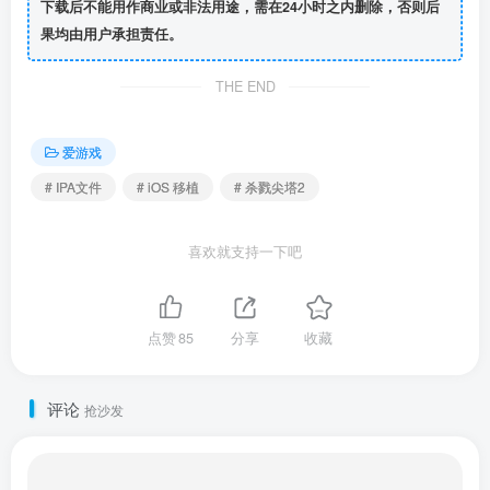
下载后不能用作商业或非法用途，需在24小时之内删除，否则后
果均由用户承担责任。
THE END
爱游戏
# IPA文件
# iOS 移植
# 杀戮尖塔2
喜欢就支持一下吧
点赞
85
分享
收藏
评论
抢沙发