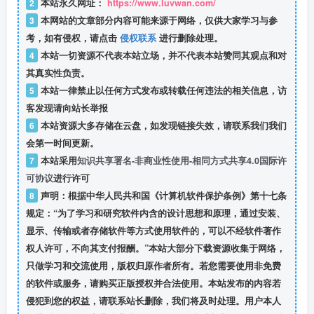
2
本站永久网址：
https://www.luvwan.com/
3
本网站的文章部分内容可能来源于网络，仅供大家学习与参
考，如有侵权，请点击
侵权联系
进行删除处理。
4
本站一切资源不代表本站立场，并不代表本站赞同其观点和对
其真实性负责。
5
本站一律禁止以任何方式发布或转载任何违法的相关信息，访
客发现请向站长举报
6
本站资源大多存储在云盘，如发现链接失效，请联系我们我们
会第一时间更新。
7
本站采用
知识共享署名-非商业性使用-相同方式共享4.0国际许
可协议
进行许可
8
声明：根据中华人民共和国《计算机软件保护条例》第十七条
规定：“为了学习和研究软件内含的设计思想和原理，通过安装、
显示、传输或者存储软件等方式使用软件的，可以不经软件著作
权人许可，不向其支付报酬。”本站大部分下载资源收集于网络，
只做学习和交流使用，版权归原作者所有。若您需要使用非免费
的软件或服务，请购买正版授权并合法使用。本站发布的内容若
侵犯到您的权益，请联系站长删除，我们将及时处理。用户本人