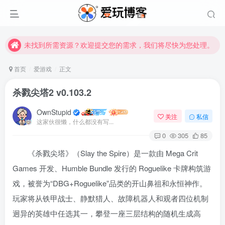
未找到所需资源？欢迎提交您的需求，我们将尽快为您处理。
苹果手机用户没有巨魔商店的点击此处获取保姆级安装教程
未找到所需资源？欢迎提交您的需求，我们将尽快为您处理。
苹果手机用户没有巨魔商店的点击此处获取保姆级安装教程
首页
爱游戏
正文
杀戮尖塔2 v0.103.2
OwnStupid
关注
私信
这家伙很懒，什么都没有写...
0
305
85
《杀戮尖塔》（Slay the Spire）是一款由 Mega Crit
登录
Games 开发、Humble Bundle 发行的 Roguelike 卡牌构筑游
戏，被誉为“DBG+Roguelike”品类的开山鼻祖和永恒神作
。
没有账号？立即注册
玩家将从铁甲战士、静默猎人、故障机器人和观者四位机制
用户名或邮箱
迥异的英雄中任选其一，攀登一座三层结构的随机生成高