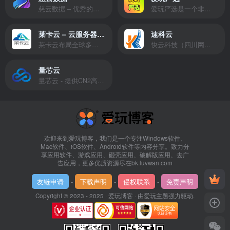
慈云数据 – 优秀的云服务器服务商，提供最具有性价比的产品。慈云数据是开发者必不可少的良心云
爱玩严选是一个非常有保障且性价比极高的虚拟商城，包括但不限于苹果证书、技术指导、会员充值等多种虚拟服务！
莱卡云 – 云服务器提供商
速科云
莱卡云布局全球多个地理区域。提供服务有：境外云服务器、国内云服务器、独立服务器、服务器托管、CDN、SSL证书、游戏服务器等业务。
快云科技（四川网联快云科技有限公司）成立于2021年，主营互联网业务平台服务提供商。公司专注为用户提供低价高性能云计算产品，致力于云计算应用的易用性开发，并引导云计算在国内普及
量芯云
量芯云 - 提供CN2高速香港美国云服务器&专业高防服务器租用等云服务器供应商
欢迎来到爱玩博客，我们是一个专注Windows软件、
Mac软件、iOS软件、Android软件等内容分享。致力分
享应用软件、游戏应用、砸壳应用、破解版应用、去广
告应用，更多优质资源尽在bk.luvwan.com
友链申请
-
下载声明
-
侵权联系
-
免责声明
Copyright © 2023 - 2025 ·
爱玩博客
· 由
爱玩主题
强力驱动.