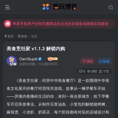
苹果手机用户没有巨魔商店的点击此处获取保姆级安装教程
未找到所需资源？欢迎提交您的需求，我们将尽快为您处理。
苹果手机用户没有巨魔商店的点击此处获取保姆级安装教程
首页
爱游戏
正文
美食烹饪家 v1.1.3 解锁内购
OwnStupid
关注
私信
这家伙很懒，什么都没有写...
0
262
172
《美食烹饪家：经营中华美食餐厅》是一款围绕中华美
食文化展开的餐厅经营闯关游戏。故事从一辆早餐车开始
——厌倦内卷搬砖生活的你，来到一座全新城市，租下早餐
车开启美食事业。从制作豆浆油条、小笼包到解锁烧烤摊、
麻辣烫、小龙虾、奶茶店，每个阶段都有对应的店铺设计和