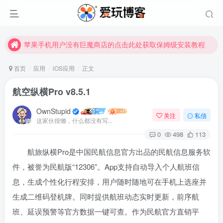
苹果手机用户没有巨魔商店的点击此处获取保姆级安装教程
未找到所需资源？欢迎提交您的需求，我们将尽快为您处理。
苹果手机用户没有巨魔商店的点击此处获取保姆级安装教程
首页
应用
iOS应用
正文
航空纵横Pro v8.5.1
OwnStupid
关注
私信
这家伙很懒，什么都没有写...
0
498
113
航旅纵横Pro是中国民航信息官方出品的民航信息服务软
扫码登录
件，被誉为民航版“12306”
。App支持自动导入个人航班信
使用
其它方式登录
或
注册
息，生成个性化行程安排，用户随时随地可在手机上选座并
生成二维码登机牌。同时提供航班动态实时更新，前序航
班、延误预警等官方数据一键可查。作为民航官方直销平