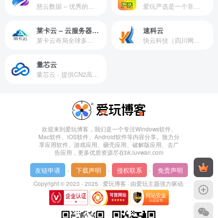
慈云数据 – 优秀的云服务器服务商，提供最具有性价比的产品。慈云数据是开发者必不可少的良心云
爱玩严选是一个非常有保障且性价比极高的虚拟商城，包括但不限于苹果证书、技术指导、会员充值等多种虚拟服务！
莱卡云 – 云服务器提供商
速科云
莱卡云布局全球多个地理区域。提供服务有：境外云服务器、国内云服务器、独立服务器、服务器托管、CDN、SSL证书、游戏服务器等业务。
快云科技（四川网联快云科技有限公司）成立于2021年，主营互联网业务平台服务提供商。公司专注为用户提供低价高性能云计算产品，致力于云计算应用的易用性开发，并引导云计算在国内普及
量芯云
量芯云 - 提供CN2高速香港美国云服务器&专业高防服务器租用等云服务器供应商
欢迎来到爱玩博客，我们是一个专注Windows软件、
Mac软件、iOS软件、Android软件等内容分享。致力分
享应用软件、游戏应用、砸壳应用、破解版应用、去广
告应用，更多优质资源尽在bk.luvwan.com
友链申请
-
下载声明
-
侵权联系
-
免责声明
Copyright © 2023 - 2025 ·
爱玩博客
· 由
爱玩主题
强力驱动.