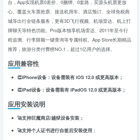
台，App实现机票0差价、0捆绑、0套路，买源头机票更放
心
。覆盖火车票抢票、接送机用车、酒店预订、全球免税商
城等出行全链条服务，更有3D飞行视频、机场雷达、机上打
牌聊天等特色功能
。Pro版本独享机场雷达、2011年至今行
程追溯、行李限额一键查询等专属特权。App Store长期精品
推荐，旅游分类付费榜NO.1，超过1亿用户的选择。
应用兼容性
扫码登录即表示同意
用户协议
、
隐私声明
👏iPhone设备：设备需装有 iOS 12.0 或更高版本；
👏iPad设备：设备需装有 iPadOS 12.0 或更高版本；
应用安装说明
🚀支持巨魔商店/越狱设备安装；
🚀支持个人证书进行自签后安装使用
；