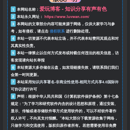
爱玩博客 - 知识分享有声有色
1
本网站名称：
2
本站永久网址：
https://www.luvwan.com/
3
本网站的文章部分内容可能来源于网络，仅供大家学习与参
考，如有侵权，请点击
侵权联系
进行删除处理。
4
本站一切资源不代表本站立场，并不代表本站赞同其观点和对
其真实性负责。
5
本站一律禁止以任何方式发布或转载任何违法的相关信息，访
客发现请向站长举报
6
本站资源大多存储在云盘，如发现链接失效，请联系我们我们
会第一时间更新。
7
本站采用
知识共享署名-非商业性使用-相同方式共享4.0国际许
可协议
进行许可
8
声明：根据中华人民共和国《计算机软件保护条例》第十七条
规定：“为了学习和研究软件内含的设计思想和原理，通过安装、
显示、传输或者存储软件等方式使用软件的，可以不经软件著作
权人许可，不向其支付报酬。”本站大部分下载资源收集于网络，
只做学习和交流使用，版权归原作者所有。若您需要使用非免费