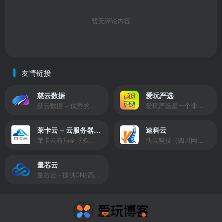
暂无评论内容
友情链接
慈云数据
爱玩严选
慈云数据 – 优秀的云服务器服务商，提供最具有性价比的产品。慈云数据是开发者必不可少的良心云
爱玩严选是一个非常有保障且性价比极高的虚拟商城，包括但不限于苹果证书、技术指导、会员充值等多种虚拟服务！
莱卡云 – 云服务器提供商
速科云
莱卡云布局全球多个地理区域。提供服务有：境外云服务器、国内云服务器、独立服务器、服务器托管、CDN、SSL证书、游戏服务器等业务。
快云科技（四川网联快云科技有限公司）成立于2021年，主营互联网业务平台服务提供商。公司专注为用户提供低价高性能云计算产品，致力于云计算应用的易用性开发，并引导云计算在国内普及
量芯云
量芯云 - 提供CN2高速香港美国云服务器&专业高防服务器租用等云服务器供应商