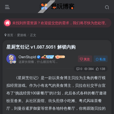
未找到所需资源？欢迎提交您的需求，我们将尽快为您处理。
苹果手机用户没有巨魔商店的点击此处获取保姆级安装教程
未找到所需资源？欢迎提交您的需求，我们将尽快为您处理。
苹果手机用户没有巨魔商店的点击此处获取保姆级安装教程
首页
爱游戏
正文
星厨烹饪记 v1.087.5051 解锁内购
OwnStupid
关注
私信
这家伙很懒，什么都没有写...
0
384
138
《星厨烹饪记》是一款以美食博主贝拉为主角的餐厅模
登录
拟经营游戏。作为小有名气的美食博主，贝拉在社交平台宣
布了“挑战经营100家餐厅”的计划，此后各式各样的餐厅邀请
没有账号？立即注册
纷至沓来
。从社区面馆、街头煎饼小吃摊、粤式风味茶餐
用户名或邮箱
厅，到曼谷暹罗御宴等世界各地特色餐厅，你将跟随贝拉的