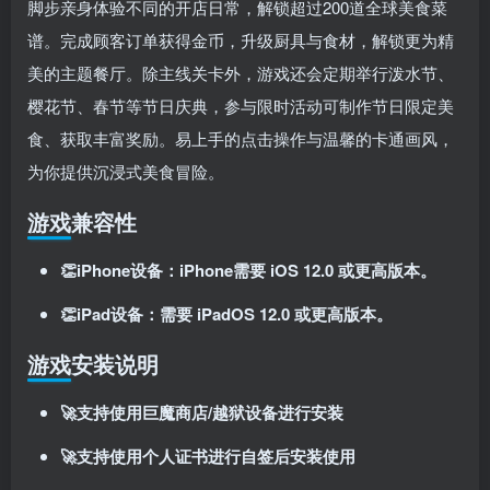
脚步亲身体验不同的开店日常，解锁超过200道全球美食菜
登录密码
谱
。完成顾客订单获得金币，升级厨具与食材，解锁更为精
找回密码
记住登录
美的主题餐厅。除主线关卡外，游戏还会定期举行泼水节、
樱花节、春节等节日庆典，参与限时活动可制作节日限定美
登录
食、获取丰富奖励
。易上手的点击操作与温馨的卡通画风，
社交账号登录
为你提供沉浸式美食冒险。
游戏兼容性
使用社交账号登录即表示同意
用户协议
、
隐私声明
👏iPhone设备：iPhone需要 iOS 12.0 或更高版本。
👏iPad设备：需要 iPadOS 12.0 或更高版本。
游戏安装说明
🚀支持使用巨魔商店/越狱设备进行安装
🚀支持使用个人证书进行自签后安装使用