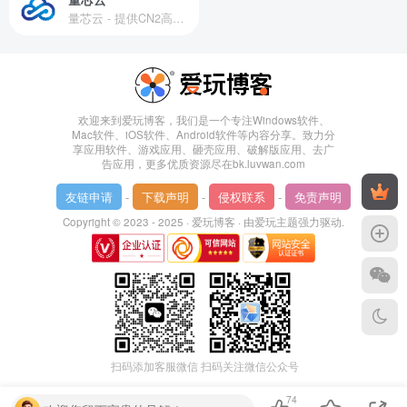
量芯云 - 提供CN2高速香港美国云服务器&专业高防服务器租用等云服务器供应商
欢迎来到爱玩博客，我们是一个专注Windows软件、
Mac软件、iOS软件、Android软件等内容分享。致力分
享应用软件、游戏应用、砸壳应用、破解版应用、去广
告应用，更多优质资源尽在bk.luvwan.com
友链申请
-
下载声明
-
侵权联系
-
免责声明
Copyright © 2023 - 2025 ·
爱玩博客
· 由
爱玩主题
强力驱动.
扫码添加客服微信
扫码关注微信公众号
74