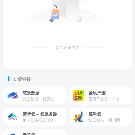
暂无评论内容
友情链接
慈云数据
爱玩严选
慈云数据 – 优秀的云服务器服务商，提供最具有性价比的产品。慈云数据是开发者必不可少的良心云
爱玩严选是一个非常有保障且性价比极高的虚拟商城，包括但不限于苹果证书、技术指导、会员充值等多种虚拟服务！
莱卡云 – 云服务器提供商
速科云
莱卡云布局全球多个地理区域。提供服务有：境外云服务器、国内云服务器、独立服务器、服务器托管、CDN、SSL证书、游戏服务器等业务。
快云科技（四川网联快云科技有限公司）成立于2021年，主营互联网业务平台服务提供商。公司专注为用户提供低价高性能云计算产品，致力于云计算应用的易用性开发，并引导云计算在国内普及
量芯云