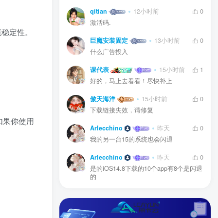
qitian
12小时前
0
激活码.
境稳定性。
巨魔安装固定
13小时前
0
什么广告投入
课代表
15小时前
1
好的，马上去看看！尽快补上
傲天海洋
15小时前
0
下载链接失效，请修复
。如果你使用
Arlecchino
昨天
0
我的另一台15的系统也会闪退
Arlecchino
昨天
0
是的iOS14.8下载的10个app有8个是闪退
的