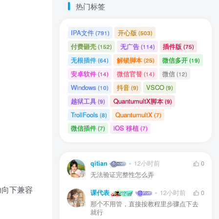
热门标签
IPA文件
开心版
(791)
(503)
付费砸壳
无广告
插件版
(152)
(114)
(75)
无根插件
解锁脚本
微信多开
(64)
(25)
(19)
安卓软件
微信官替
微信
(14)
(14)
(12)
Windows
抖音
VSCO
(10)
(9)
(9)
越狱工具
QuantumultX脚本
(9)
(9)
TrollFools
QuantumultX
(8)
(7)
微信插件
iOS 移植
(7)
(7)
qitian
12小时前
0
无法验证完整性怎么弄
功向下兼容
课代表
12小时前
0
那个不用管，直接按教程里步骤点下去
就行