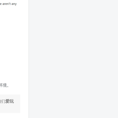
环境。
咱们
爱玩