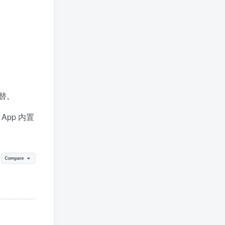
代替。
pp 内置