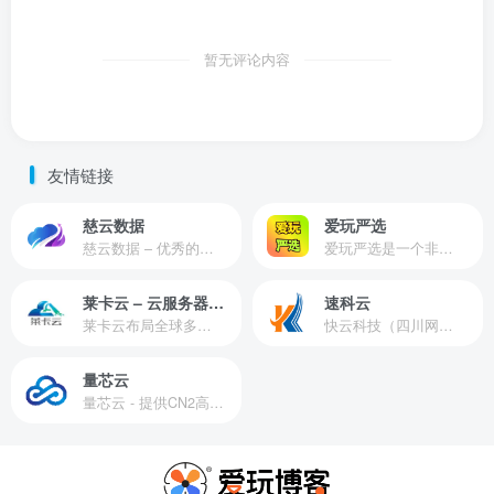
暂无评论内容
友情链接
慈云数据
爱玩严选
慈云数据 – 优秀的云服务器服务商，提供最具有性价比的产品。慈云数据是开发者必不可少的良心云
爱玩严选是一个非常有保障且性价比极高的虚拟商城，包括但不限于苹果证书、技术指导、会员充值等多种虚拟服务！
莱卡云 – 云服务器提供商
速科云
莱卡云布局全球多个地理区域。提供服务有：境外云服务器、国内云服务器、独立服务器、服务器托管、CDN、SSL证书、游戏服务器等业务。
快云科技（四川网联快云科技有限公司）成立于2021年，主营互联网业务平台服务提供商。公司专注为用户提供低价高性能云计算产品，致力于云计算应用的易用性开发，并引导云计算在国内普及
量芯云
量芯云 - 提供CN2高速香港美国云服务器&专业高防服务器租用等云服务器供应商