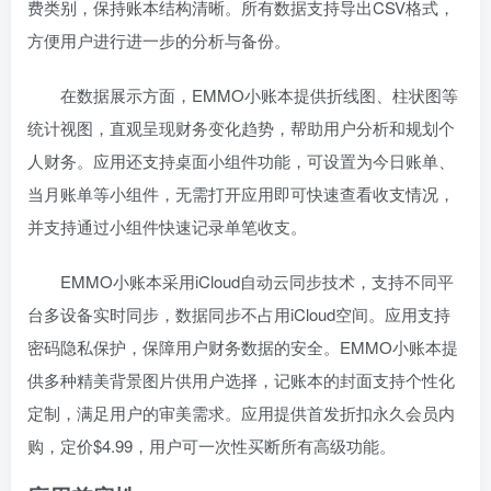
费类别，保持账本结构清晰。所有数据支持导出CSV格式，
方便用户进行进一步的分析与备份
。
在数据展示方面，EMMO小账本提供折线图、柱状图等
统计视图，直观呈现财务变化趋势，帮助用户分析和规划个
人财务
。应用还支持桌面小组件功能，可设置为今日账单、
当月账单等小组件，无需打开应用即可快速查看收支情况，
扫码登录即表示同意
用户协议
、
隐私声明
并支持通过小组件快速记录单笔收支
。
EMMO小账本采用iCloud自动云同步技术，支持不同平
台多设备实时同步，数据同步不占用iCloud空间
。应用支持
密码隐私保护，保障用户财务数据的安全
。EMMO小账本提
供多种精美背景图片供用户选择，记账本的封面支持个性化
定制，满足用户的审美需求
。应用提供首发折扣永久会员内
购，定价$4.99，用户可一次性买断所有高级功能。