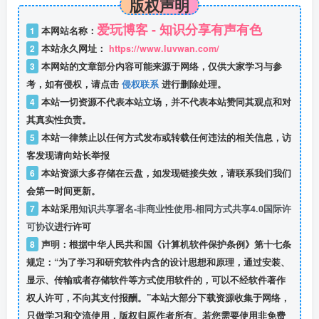
版权声明
爱玩博客 - 知识分享有声有色
1
本网站名称：
2
本站永久网址：
https://www.luvwan.com/
3
本网站的文章部分内容可能来源于网络，仅供大家学习与参
考，如有侵权，请点击
侵权联系
进行删除处理。
4
本站一切资源不代表本站立场，并不代表本站赞同其观点和对
其真实性负责。
5
本站一律禁止以任何方式发布或转载任何违法的相关信息，访
客发现请向站长举报
6
本站资源大多存储在云盘，如发现链接失效，请联系我们我们
会第一时间更新。
7
本站采用
知识共享署名-非商业性使用-相同方式共享4.0国际许
可协议
进行许可
8
声明：根据中华人民共和国《计算机软件保护条例》第十七条
规定：“为了学习和研究软件内含的设计思想和原理，通过安装、
显示、传输或者存储软件等方式使用软件的，可以不经软件著作
权人许可，不向其支付报酬。”本站大部分下载资源收集于网络，
只做学习和交流使用，版权归原作者所有。若您需要使用非免费