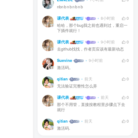
nbn b n b n b n b
课代表
8小时前
0
哈哈，那个bug我之前也遇到过，重启一
下插件就行！
课代表
9小时前
0
去github找找，作者页应该有最新动态
Suevine
9小时前
0
激活码。
qitian
前天
0
无法验证完整性怎么弄
课代表
前天
0
那个不用管，直接按教程里步骤点下去
就行
qitian
前天
0
激活码.