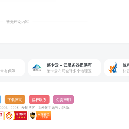
暂无评论内容
莱卡云 – 云服务器提供商
速
爱玩严选是一个非常有保障且性价比极高的虚拟商城，包括但不限于苹果证书、技术指导、会员充值等多种虚拟服务！
莱卡云布局全球多个地理区域。提供服务有：境外云服务器、国内云服务器、独立服务器、服务器托管、CDN、SSL证书、游戏服务器等业务。
-
下载声明
-
侵权联系
-
免责声明
 2023 - 2025 ·
爱玩博客
· 由
爱玩主题
强力驱动.