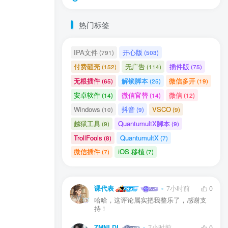
热门标签
IPA文件
开心版
(791)
(503)
付费砸壳
无广告
插件版
(152)
(114)
(75)
无根插件
解锁脚本
微信多开
(65)
(25)
(19)
安卓软件
微信官替
微信
(14)
(14)
(12)
Windows
抖音
VSCO
(10)
(9)
(9)
越狱工具
QuantumultX脚本
(9)
(9)
TrollFools
QuantumultX
(8)
(7)
用户协议
、
隐私声明
微信插件
iOS 移植
(7)
(7)
课代表
7小时前
0
哈哈，这评论属实把我整乐了，感谢支
持！
ZMNLDL
7小时前
0