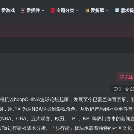
爱游戏
爱插件
专题分类
爱折腾
需求提
关注
0
2
程杭以hoopCHINA篮球论坛起家，发展至今已覆盖体育赛事、
制，用户可为从NBA球员到影视角色、从数码产品到社会事件等
扫码登录
NBA、CBA、五大联赛、欧冠、LPL、KPL等热门赛事的新闻
使用
其它方式登录
或
注册
Rs进行硬核战术分析
。「步行街」板块承载着独特的社区文化