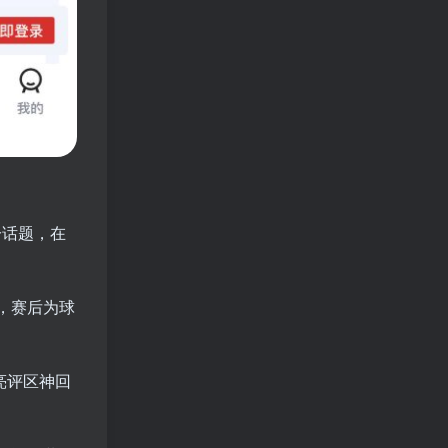
分话题，在
握，赛后为球
亮评区神回