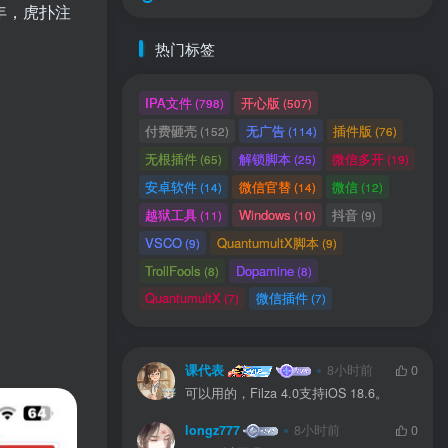
6年，虎扑注
热门标签
IPA文件
开心版
(798)
(507)
付费砸壳
无广告
插件版
(152)
(114)
(76)
无根插件
解锁脚本
微信多开
(65)
(25)
(19)
安卓软件
微信官替
微信
(14)
(14)
(12)
越狱工具
Windows
抖音
(11)
(10)
(9)
VSCO
QuantumultX脚本
(9)
(9)
TrollFools
Dopamine
(8)
(8)
用户协议
、
隐私声明
QuantumultX
微信插件
(7)
(7)
课代表
8小时前
0
可以用的，Filza 4.0支持iOS 18.6。
longz777
8小时前
0