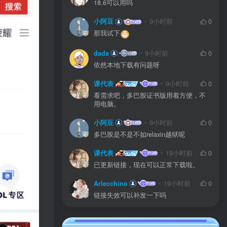
18.6可以用吗
小阿豆
9小时前
0
那我试下
dada
9小时前
0
依然本地下载有问题呀
课代表
9小时前
0
看需求吧，多巴胺证书版用着方便，不
用电脑。
小阿豆
9小时前
0
多巴胺是不是不如relaxin越狱呢
课代表
19小时前
0
已更新链接，现在可以正常下载啦。
Arlecchino
19小时前
0
链接失效可以补发一下吗