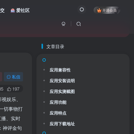
交
爱社区
开通会员
文章目录
应用兼容性
私信
应用安装说明
85
197
应用实测截图
影视娱乐、
应用功能
一切事物打
应用特点
直播、实时
应用下载地址
：神评金句