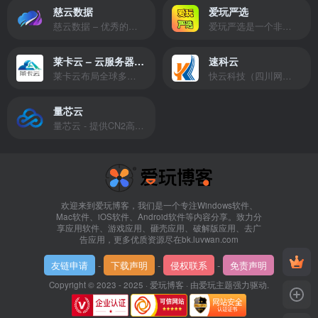
慈云数据
爱玩严选
慈云数据 – 优秀的云服务器服务商，提供最具有性价比的产品。慈云数据是开发者必不可少的良心云
爱玩严选是一个非常有保障且性价比极高的虚拟商城，包括但不限于苹果证书、技术指导、会员充值等多种虚拟服务！
莱卡云 – 云服务器提供商
速科云
莱卡云布局全球多个地理区域。提供服务有：境外云服务器、国内云服务器、独立服务器、服务器托管、CDN、SSL证书、游戏服务器等业务。
快云科技（四川网联快云科技有限公司）成立于2021年，主营互联网业务平台服务提供商。公司专注为用户提供低价高性能云计算产品，致力于云计算应用的易用性开发，并引导云计算在国内普及
量芯云
量芯云 - 提供CN2高速香港美国云服务器&专业高防服务器租用等云服务器供应商
欢迎来到爱玩博客，我们是一个专注Windows软件、
Mac软件、iOS软件、Android软件等内容分享。致力分
享应用软件、游戏应用、砸壳应用、破解版应用、去广
告应用，更多优质资源尽在bk.luvwan.com
友链申请
-
下载声明
-
侵权联系
-
免责声明
Copyright © 2023 - 2025 ·
爱玩博客
· 由
爱玩主题
强力驱动.