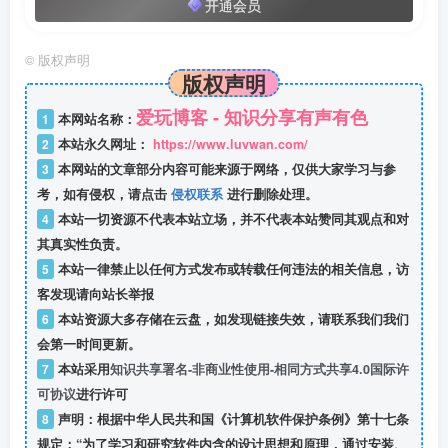
开通会员
©
版权声明
版权声明
爱玩博客 - 知识分享有声有色
1
本网站名称：
2
本站永久网址：
https://www.luvwan.com/
3
本网站的文章部分内容可能来源于网络，仅供大家学习与参
考，如有侵权，请点击
侵权联系
进行删除处理。
4
本站一切资源不代表本站立场，并不代表本站赞同其观点和对
其真实性负责。
5
本站一律禁止以任何方式发布或转载任何违法的相关信息，访
客发现请向站长举报
6
本站资源大多存储在云盘，如发现链接失效，请联系我们我们
会第一时间更新。
7
本站采用
知识共享署名-非商业性使用-相同方式共享4.0国际许
可协议
进行许可
8
声明：根据中华人民共和国《计算机软件保护条例》第十七条
规定：“为了学习和研究软件内含的设计思想和原理，通过安装、