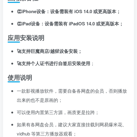
登录密码
👏iPhone设备：设备需装有 iOS 14.0 或更高版本；
找回密码
记住登录
👏iPad设备：设备需装有 iPadOS 14.0 或更高版本；
登录
应用安装说明
社交账号登录
🚀支持巨魔商店/越狱设备安装；
🚀支持个人证书进行自签后安装使用
；
使用社交账号登录即表示同意
用户协议
、
隐私声明
使用说明
一款影视播放软件，需要自备各网盘的会员，否则播放
出来的也不是原画的；
可以使用内置第三方源，画质更是拉跨；
如果有各网盘会员，建议大家直接挂载到网易爆米花、
vidhub 等第三方播放器观看；