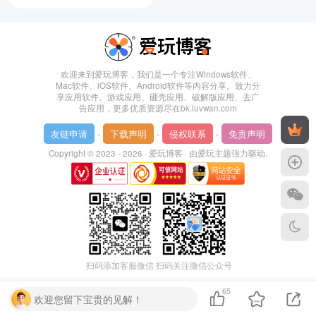
欢迎来到爱玩博客，我们是一个专注Windows软件、
Mac软件、iOS软件、Android软件等内容分享。致力分
享应用软件、游戏应用、砸壳应用、破解版应用、去广
告应用，更多优质资源尽在bk.luvwan.com
友链申请
-
下载声明
-
侵权联系
-
免责声明
Copyright © 2023 - 2026 ·
爱玩博客
· 由
爱玩主题
强力驱动.
扫码添加客服微信
扫码关注微信公众号
65
欢迎您留下宝贵的见解！