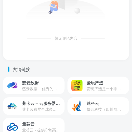
暂无评论内容
友情链接
慈云数据
爱玩严选
慈云数据 – 优秀的云服务器服务商，提供最具有性价比的产品。慈云数据是开发者必不可少的良心云
爱玩严选是一个非常有保障且性价比极高的虚拟商城，包括但不限于苹果证书、技术指导、会员充值等多种虚拟服务！
莱卡云 – 云服务器提供商
速科云
莱卡云布局全球多个地理区域。提供服务有：境外云服务器、国内云服务器、独立服务器、服务器托管、CDN、SSL证书、游戏服务器等业务。
快云科技（四川网联快云科技有限公司）成立于2021年，主营互联网业务平台服务提供商。公司专注为用户提供低价高性能云计算产品，致力于云计算应用的易用性开发，并引导云计算在国内普及
量芯云
量芯云 - 提供CN2高速香港美国云服务器&专业高防服务器租用等云服务器供应商