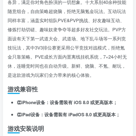
各异，满足你对角色扮演的一切想象
。十大系别40余种技能
随意组合，自由策略超烧脑，拒绝无脑氪金玩法
。互动玩法
同样丰富，涵盖实时组队PVE&PVP挑战、好友趣味互动、
修炼打劫切磋、趣味奴隶争夺等超多好友社交玩法
。PVP方
面设有天下第一武道大会、武道场、地下乱斗场等一系列竞
技玩法，其中3V3排位赛更采用公平竞技对战模式，拒绝氪
金只靠策略
。PVE成长方面内置离线挂机系统，7×24小时无
扫码登录即表示同意
用户协议
、
隐私声明
休，连睡觉时间也在自动升级
。新鲜、烧脑、不氪、耐玩，
是这款游戏为玩家们全力带来的核心体验。
游戏兼容性
👏iPhone设备：设备需装有 iOS 8.0 或更高版本；
👏iPad设备：设备需装有 iPadOS 8.0 或更高版本；
游戏安装说明