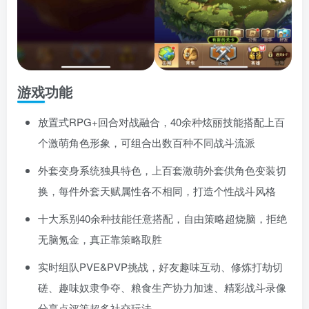
游戏功能
放置式RPG+回合对战融合，40余种炫丽技能搭配上百
个激萌角色形象，可组合出数百种不同战斗流派
外套变身系统独具特色，上百套激萌外套供角色变装切
换，每件外套天赋属性各不相同，打造个性战斗风格
十大系别40余种技能任意搭配，自由策略超烧脑，拒绝
无脑氪金，真正靠策略取胜
实时组队PVE&PVP挑战，好友趣味互动、修炼打劫切
磋、趣味奴隶争夺、粮食生产协力加速、精彩战斗录像
分享点评等超多社交玩法