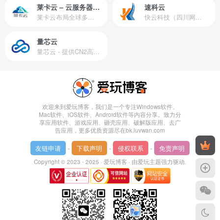
莱卡云 – 云服务器提供商
速科云
莱卡云布局全球多个地理区域。提供服务有：境外云服务器、国内云服务器、独立服务器、服务器托管、CDN、SSL证书、游戏服务器等业务。
快云科技（四川网联快云科技有限公司）成立于2021年，主营互联网业务平台服务提供商。公司专注为用户提供低价高性能云计算产品，致力于云计算应用的易用性开发，并引导云计算在国内普及
量芯云
量芯云 - 提供CN2高速香港美国云服务器&专业高防服务器租用等云服务器供应商
欢迎来到爱玩博客，我们是一个专注Windows软件、
Mac软件、iOS软件、Android软件等内容分享。致力分
享应用软件、游戏应用、砸壳应用、破解版应用、去广
告应用，更多优质资源尽在bk.luvwan.com
友链申请
-
下载声明
-
侵权联系
-
免责声明
Copyright © 2023 - 2025 ·
爱玩博客
· 由
爱玩主题
强力驱动.