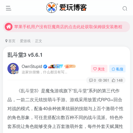
苹果手机用户没有巨魔商店的点击此处获取保姆级安装教程
未找到所需资源？欢迎提交您的需求，我们将尽快为您处理。
苹果手机用户没有巨魔商店的点击此处获取保姆级安装教程
首页
爱游戏
正文
乱斗堂3 v5.6.1
OwnStupid
关注
私信
这家伙很懒，什么都没有写...
0
361
148
《乱斗堂3》是魔兔游戏旗下“乱斗堂”系列的第三代作
扫码登录
品，一款二次元炫技萌斗手游。游戏采用放置式RPG+回合
使用
其它方式登录
或
注册
对战的模式，配备40余种效果炫丽的技能与上百个激萌个性
的角色形象，可任意搭配出数百种不同的战斗流派
。特色外
套系统让角色能够变身上百套激萌外套，每件外套天赋属性