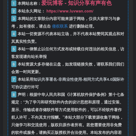
爱玩博客 - 知识分享有声有色
1
本网站名称：
2
本站永久网址：
https://www.luvwan.com/
3
本网站的文章部分内容可能来源于网络，仅供大家学习与参
考，如有侵权，请点击
侵权联系
进行删除处理。
4
本站一切资源不代表本站立场，并不代表本站赞同其观点和对
其真实性负责。
5
本站一律禁止以任何方式发布或转载任何违法的相关信息，访
客发现请向站长举报
6
本站资源大多存储在云盘，如发现链接失效，请联系我们我们
会第一时间更新。
7
本站采用
知识共享署名-非商业性使用-相同方式共享4.0国际许
可协议
进行许可
8
声明：根据中华人民共和国《计算机软件保护条例》第十七条
规定：“为了学习和研究软件内含的设计思想和原理，通过安装、
显示、传输或者存储软件等方式使用软件的，可以不经软件著作
权人许可，不向其支付报酬。”本站大部分下载资源收集于网络，
只做学习和交流使用，版权归原作者所有。若您需要使用非免费
的软件或服务，请购买正版授权并合法使用。本站发布的内容若