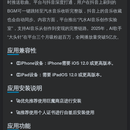
时推送歌曲。平台与抖音深度打通，用户在抖音上刷到的
BGM可一键跳转至汽水音乐收听完整版，抖音上的音乐收藏
也会自动同步
。内容方面，平台推出“汽水AI音乐创作实验
室”，支持AI音乐从创作到变现的完整链路
。2025年，AI歌手
“大头针”在平台三个月吸粉超百万，全网播放量突破5亿次
。
关注公众号后发送
获取验证码
“验证码”
应用兼容性
请输入验证码
👏iPhone设备：iPhone需要 iOS 12.0 或更高版本。
登录
👏iPad设备：需要 iPadOS 12.0 或更高版本。
扫码登录即表示同意
用户协议
、
隐私声明
应用安装说明
🚀优先推荐使用巨魔商店进行安装
🚀推荐使用个人证书进行自签后安装使用
应用功能