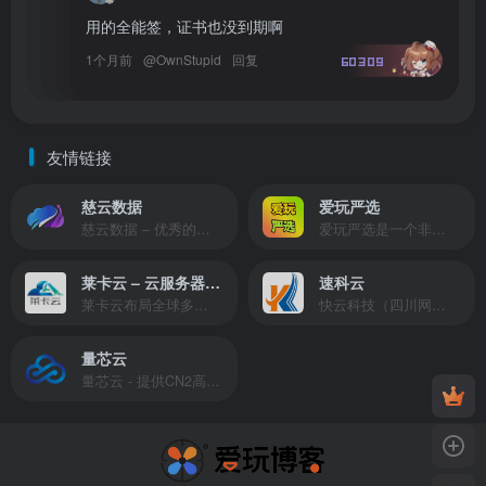
用的全能签，证书也没到期啊
1个月前
@
OwnStupid
回复
60309
友情链接
慈云数据
爱玩严选
慈云数据 – 优秀的云服务器服务商，提供最具有性价比的产品。慈云数据是开发者必不可少的良心云
爱玩严选是一个非常有保障且性价比极高的虚拟商城，包括但不限于苹果证书、技术指导、会员充值等多种虚拟服务！
莱卡云 – 云服务器提供商
速科云
莱卡云布局全球多个地理区域。提供服务有：境外云服务器、国内云服务器、独立服务器、服务器托管、CDN、SSL证书、游戏服务器等业务。
快云科技（四川网联快云科技有限公司）成立于2021年，主营互联网业务平台服务提供商。公司专注为用户提供低价高性能云计算产品，致力于云计算应用的易用性开发，并引导云计算在国内普及
量芯云
量芯云 - 提供CN2高速香港美国云服务器&专业高防服务器租用等云服务器供应商