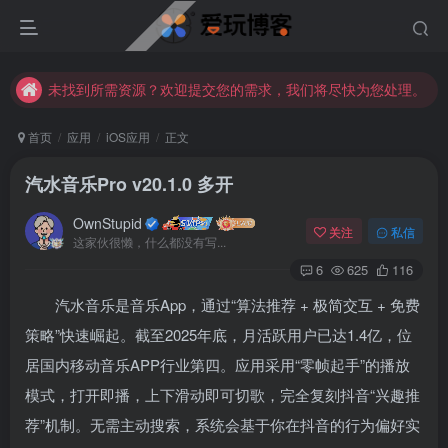
未找到所需资源？欢迎提交您的需求，我们将尽快为您处理。
苹果手机用户没有巨魔商店的点击此处获取保姆级安装教程
未找到所需资源？欢迎提交您的需求，我们将尽快为您处理。
苹果手机用户没有巨魔商店的点击此处获取保姆级安装教程
首页
应用
iOS应用
正文
汽水音乐Pro v20.1.0 多开
OwnStupid
关注
私信
这家伙很懒，什么都没有写...
6
625
116
汽水音乐是音乐App
，通过“算法推荐 + 极简交互 + 免费
扫码登录
策略”快速崛起。截至2025年底，月活跃用户已达1.4亿，位
使用
其它方式登录
或
注册
居国内移动音乐APP行业第四
。应用采用“零帧起手”的播放
模式，打开即播，上下滑动即可切歌，完全复刻抖音“兴趣推
荐”机制
。无需主动搜索，系统会基于你在抖音的行为偏好实